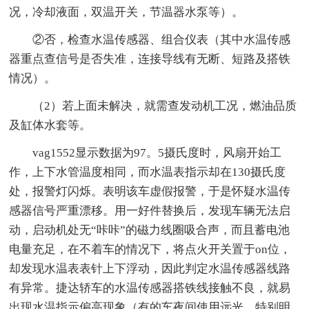
况，冷却液面，双温开关，节温器水泵等）。
②否，检查水温传感器、组合仪表（其中水温传感
器重点查信号是否失准，连接导线有无断、短路及搭铁
情况）。
（2）若上面未解决，就需查发动机工况，燃油品质
及缸体水套等。
vag1552显示数据为97。5摄氏度时，风扇开始工
作，上下水管温度相同，而水温表指示却在130摄氏度
处，报警灯闪烁。表明该车虚假报警，于是怀疑水温传
感器信号严重漂移。用一好件替换后，发现车辆无法启
动，启动机处无“咔咔”的磁力线圈吸合声，而且蓄电池
电量充足，在不着车的情况下，将点火开关置于on位，
却发现水温表表针上下浮动，因此判定水温传感器线路
有异常。捷达轿车的水温传感器搭铁线接触不良，就易
出现水温指示偏高现象（有的车夜间使用远光，特别明