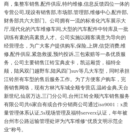
商，集整车销售,配件供应,特约维修,信息反馈四位一体的
专营公司,现设有销售部,市场部,管理部,维修中心,配件部,
财务部共六大部门。公司拥有一流的标准化汽车展示大
厅,现代化的汽车维修车间,大型的汽车配件中转库及一批
训练有素的高素质人才。公司实施以顾客满意为导向的
经营理念，为广大客户提供购车,保险,上牌,信贷消费,维
修,配件供应,紧急救援,预约投诉,三包索赔等一条优质服
务，公司主要销售江铃宝典皮卡，凯运厢货，福特全
颠，陆风双门越野车,陆风四门suv等几大车型，同时承担
江铃所有车型的售后服务工作。为了方便客户购车，完
善销售网络，现有方林汽车城全顺专营店,温岭金典,天台
新世纪,仙居万达,三门分公司,台州江铃全顺汽车销售服务
有限公司共6家自有或合作分销商公司通过iso9001：x质
量管理体系认证,5s现场管理及福特serverx认证，年年被
台州市公路运输管理处评为汽车维修"优质文明示范企
业"称号。