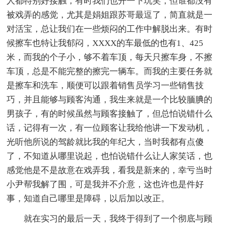
人都特别好接触，有时我们也开一下玩笑，但谁都没有
被戏弄的感觉，尤其是娟姐跟苏哥最逗了，简直就是一
对活宝，总让我们在一些烦闷的工作中解脱出来。有时
候擦车也特让我郁闷，XXXX的车最低的也有1、425
米，而我的个子小，够不着车顶，每天只擦车身，不擦
车顶，总是不能完整的擦完一辆车。而我的主要任务就
是擦车和洗车，顺便可以跟着销售员学习一些销售技
巧，并且能够与顾客沟通，我生来就是一个比较腼腆的
男孩子，有的时候虽然与顾客接触了，但总怕说错什么
话，记得有一次，有一位顾客让我给他讲一下发动机，
光听他所说的驾龄就比我的年纪大，当时我都有点傻
了，不知道从哪里说起，也怕说错什么让人家笑话，也
感觉他是不是故意在戏弄我，看我是新来的，幸亏当时
小尹帮我解了围，可是我并不介意，这也许也是件好
事，知道自己哪里是障碍，以后加以改正。
就在实习的最后一天，我终于得到了一个彻底与顾