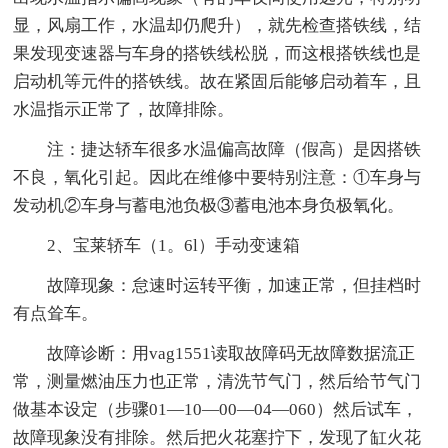
显，风扇工作，水温却仍爬升），就先检查搭铁线，结
果发现变速器与车身的搭铁线松脱，而这根搭铁线也是
启动机等元件的搭铁线。故在紧固后能够启动着车，且
水温指示正常了，故障排除。
注：捷达轿车很多水温偏高故障（假高）是因搭铁
不良，氧化引起。因此在维修中要特别注意：①车身与
发动机②车身与蓄电池负极③蓄电池本身负极氧化。
2、宝莱轿车（1。6l）手动变速箱
故障现象：怠速时运转平衡，加速正常，但挂档时
有点耸车。
故障诊断：用vag1551读取故障码无故障数据流正
常，测量燃油压力也正常，清洗节气门，然后给节气门
做基本设定（步骤01—10—00—04—060）然后试车，
故障现象没有排除。然后把火花塞拧下，发现了缸火花