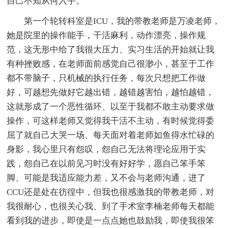
自己不知从何入手。
第一个轮转科室是ICU，我的带教老师是万凌老师，
她是院里的操作能手，干活麻利，动作漂亮，操作规
范，这无形中给了我很大压力、实习生活的开始就让我
有种挫败感，在老师面前感觉自己很渺小，甚至于工作
都不带脑子，只机械的执行任务，每次只想把工作做
好，可越想先做好它越出错，越错越害怕，越怕越错，
这就形成了一个恶性循环、以至于我都不敢主动要求做
操作，可这样老师又觉得我干活不主动，有时候觉得委
屈了就自己大哭一场、每天面对着老师如鱼得水忙碌的
身影，我心里只有怨叹，怨自己无法将理论应用于实
践，怨自己在以前见习时没有好好学，愿自己笨手笨
脚、可能是我适应能力差，又不会与老师沟通，进了
CCU还是处在彷徨中，但我也很感激我的带教老师，对
我很耐心，也很关心我、到了手术室李楠老师每天都能
看到我的进步，即使是一点点她也鼓励我，即使我很笨