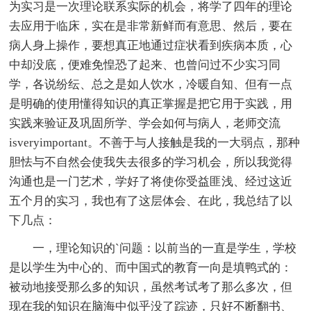
为实习是一次理论联系实际的机会，将学了四年的理论
去应用于临床，实在是非常新鲜而有意思、然后，要在
病人身上操作，要想真正地通过症状看到疾病本质，心
中却没底，便难免惶恐了起来、也曾问过不少实习同
学，各说纷纭、总之是如人饮水，冷暖自知、但有一点
是明确的使用懂得知识的真正掌握是把它用于实践，用
实践来验证及巩固所学、学会如何与病人，老师交流
isveryimportant。不善于与人接触是我的一大弱点，那种
胆怯与不自然会使我失去很多的学习机会，所以我觉得
沟通也是一门艺术，学好了将使你受益匪浅、经过这近
五个月的实习，我也有了这层体会、在此，我总结了以
下几点：
一，理论知识的`问题：以前当的一直是学生，学校
是以学生为中心的、而中国式的教育一向是填鸭式的：
被动地接受那么多的知识，虽然考试考了那么多次，但
现在我的知识在脑海中似乎没了踪迹，只好不断翻书、