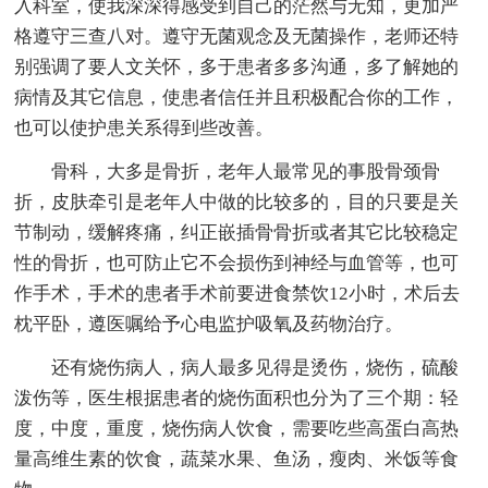
入科室，使我深深得感受到自己的茫然与无知，更加严
格遵守三查八对。遵守无菌观念及无菌操作，老师还特
别强调了要人文关怀，多于患者多多沟通，多了解她的
病情及其它信息，使患者信任并且积极配合你的工作，
也可以使护患关系得到些改善。
骨科，大多是骨折，老年人最常见的事股骨颈骨
折，皮肤牵引是老年人中做的比较多的，目的只要是关
节制动，缓解疼痛，纠正嵌插骨骨折或者其它比较稳定
性的骨折，也可防止它不会损伤到神经与血管等，也可
作手术，手术的患者手术前要进食禁饮12小时，术后去
枕平卧，遵医嘱给予心电监护吸氧及药物治疗。
还有烧伤病人，病人最多见得是烫伤，烧伤，硫酸
泼伤等，医生根据患者的烧伤面积也分为了三个期：轻
度，中度，重度，烧伤病人饮食，需要吃些高蛋白高热
量高维生素的饮食，蔬菜水果、鱼汤，瘦肉、米饭等食