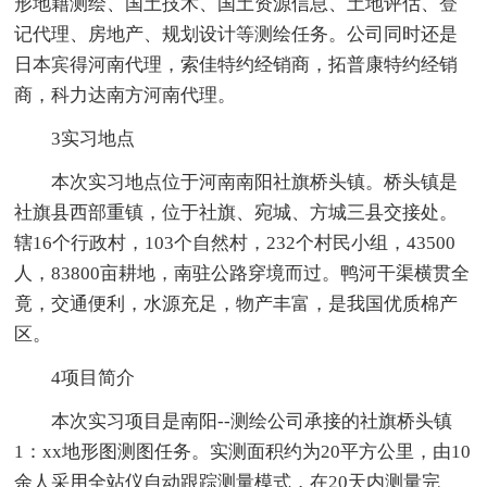
形地籍测绘、国土技术、国土资源信息、土地评估、登
记代理、房地产、规划设计等测绘任务。公司同时还是
日本宾得河南代理，索佳特约经销商，拓普康特约经销
商，科力达南方河南代理。
3实习地点
本次实习地点位于河南南阳社旗桥头镇。桥头镇是
社旗县西部重镇，位于社旗、宛城、方城三县交接处。
辖16个行政村，103个自然村，232个村民小组，43500
人，83800亩耕地，南驻公路穿境而过。鸭河干渠横贯全
竟，交通便利，水源充足，物产丰富，是我国优质棉产
区。
4项目简介
本次实习项目是南阳--测绘公司承接的社旗桥头镇
1：xx地形图测图任务。实测面积约为20平方公里，由10
余人采用全站仪自动跟踪测量模式，在20天内测量完