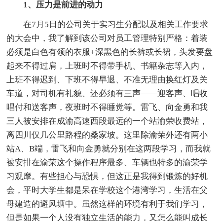
1、压力是前进的动力
在7月5日的公司关于实习生分配以及相关工作要求
的大会中，我了解到该公司对员工管理特别严格：着装
必须是白色有领的衣服+深黑色的长裤或长裙，头发要盘
起来不得过肩，上班时不得带手机、书籍杂志等入内，
上班不得迟到、下班不得早退、不准无理由换红灯及关
车道，对司机有礼貌、还必须有三声——迎客声、唱收
唱付和送客声，夜班时不得睡觉等。雷飞、向金勇和我
三人被安排在成渝高速西段最远的一个站渝荣收费站，
离四川仅几公里路程的桑家坡。这里除渝荣外还有两小
站A、B端，雷飞和向金勇就分别在这两段学习，而我就
被安排在渝荣这个操作程序最多、车辆也特多的渝荣学
习观摩。有些担心与恐惧，但这正是我得到锻炼的好机
会，平时大学生都是呆在学校这个港湾学习，生活在父
母建造的避风塘中。虽然这样的环境有利于我们学习，
但是如果一个人没有独立生活的能力，又怎么能叫成长