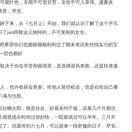
可观叶色，非闻不可觉甘苦，非饮不可入茶境。盛夏炎
诸君，早安。
静下来，从《七月上》开始，我们就认识了解了这个平凡
了jam阿敬这么独特的，不可复制的女生。
吧希望你们也都能顺顺利利过了期末考试有些找实习的宝
一切也都好
取决于你在辛苦和困境里，是选择迎风奔跑，还是转身逃
人，也许收获会更多。给他人留些机会，也是在给自己播
不满与仇怨。
台晒太阳，很是自在。好基友约个饭，说着几个月都没
又感觉现在时间过得好快，一眨眼就过可以半年。三月开
过了。但愿等到六七月，可以迎来一段舒服的日子。早安。