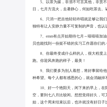
5、以茶为媒，非沏不可言其他，非赏不
日，七月方流火，去暑静心，何如吃茶去。
6、只消一把吉他轻轻吟唱就足够让我们
独特有让人安静力量不可复制的声音，也认识
7、emm有点开始期待七月～嘻嘻嘻加油
贝也能找到一份挺不错的实习工作愿你们的.
8、你最终变成什么样的人，很大程度上
跑。你迎风奔跑的样子，最美！
9、我们要多为别人着想，将好事留给他
种希望。每个人都有感恩的心，就会消融掉
10、好一个艳阳天，闲下来的早上，在阳
空，要到七八月比较闲。想想觉得好久，可
始，这个周末结束以后，也许就没有好日子