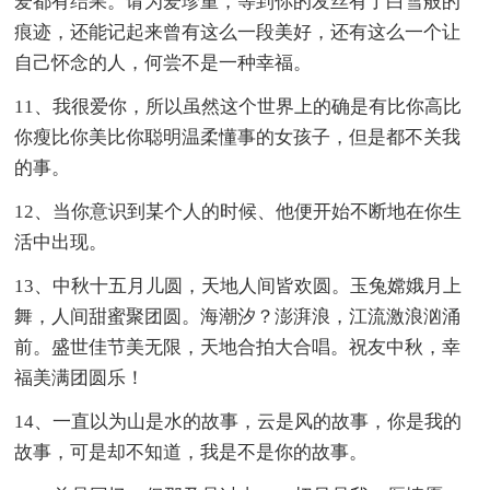
爱都有结果。请为爱珍重，等到你的发丝有了白雪般的
痕迹，还能记起来曾有这么一段美好，还有这么一个让
自己怀念的人，何尝不是一种幸福。
11、我很爱你，所以虽然这个世界上的确是有比你高比
你瘦比你美比你聪明温柔懂事的女孩子，但是都不关我
的事。
12、当你意识到某个人的时候、他便开始不断地在你生
活中出现。
13、中秋十五月儿圆，天地人间皆欢圆。玉兔嫦娥月上
舞，人间甜蜜聚团圆。海潮汐？澎湃浪，江流激浪汹涌
前。盛世佳节美无限，天地合拍大合唱。祝友中秋，幸
福美满团圆乐！
14、一直以为山是水的故事，云是风的故事，你是我的
故事，可是却不知道，我是不是你的故事。