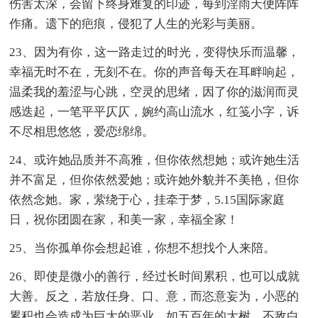
伤害太深，会留下终身难复的印迹，每到淫雨天便阵阵
作痛。遗下的疤痕，侵犯了人生的光彩与美丽。
23、因为有你，这一路走过的时光，变得快乐而温馨，
幸福无时不在，无刻不在。你的声音每天在耳畔响起，
温柔我的羞涩与心跳，空灵的思绪，因了你的滋润而灵
感迭起，一笔平平仄仄，婉约高山流水，红笺小字，诉
不尽相思悠悠，爱恋绵绵。
24、或许她品质并不高雅，但你依然想她；或许她生活
并不富足，但你依然爱她；或许她外貌并不美艳，但你
依然念她。家，萦绕于心，挂牵于梦，5.15国际家庭
日，祝你团圆在家，和美一家，幸福全家！
25、当你孤单你会想起谁，你想不想找个人来陪。
26、即使是微小的善行，经过长时间累积，也可以成就
大善。反之，若放任身、口、意，而恣意妄为，小恶的
累积也会造成为巨大的恶业。如五百年的大树，不敌白