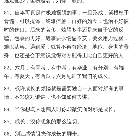
远走他乡，金榜题名，如你一般的。
81、自卑可真是件极难摆脱的事，一旦形成，就根植于
骨髓，可以掩饰，终难痊愈，再好的如今，也治不好彼
时的伤口。后来的奢侈、炫耀多半还是来自于它的反
噬。包裹的再好，遇事要么惴惴不安，要么用力过猛，
难以从容。遇到爱，就算不再有经济、地位、身世的悬
殊，也还是会下意识觉得对方配得上比自己更好的人
82、六月，有高考，有中考，有毕业，有分别，有端
午，有夏天，有西瓜，六月见证了我们的成长。
83、或许成长的烦恼就是需要独自一人面对所有的事
情，不知该对谁讲，也不知如何去讲。
84、当你想骂人想踹人时你却微笑面对那是成长。
85、成长，没你想象的那么迫切。
86、别让感情阻挠你成长的脚步。