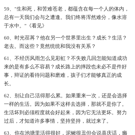
59、"生和死，和苦难苍老，都蕴含在每一个人的体内，
总有一天我们会与之遭逢。我们终将浑然难分，像水溶
于水中。"《看见》
60、时光荏苒？他在另一个世界里出生？成长？生活？
老去。而这些？竟然统统和我没有关系？
61、不经历风雨怎么见彩虹？不失败几回怎能知道成功
来的是有多么不容易？成长路上的摔跤也未必不是件好
事，辩证的看待问题和磨难，孩子们才能够真正的成
长。
62、别让自己活得那么累。如果重来一次，还是会选择
一样的生活。因为如果不这样去选择，那就不是你了。
生活坏到必须程度就会好起来，因为它无法更坏。努力
过后，才知道许多事情，坚持坚持，就过来了。
63、你在池塘里活得很好，泥鳅很丑但会说喜庆话，癞