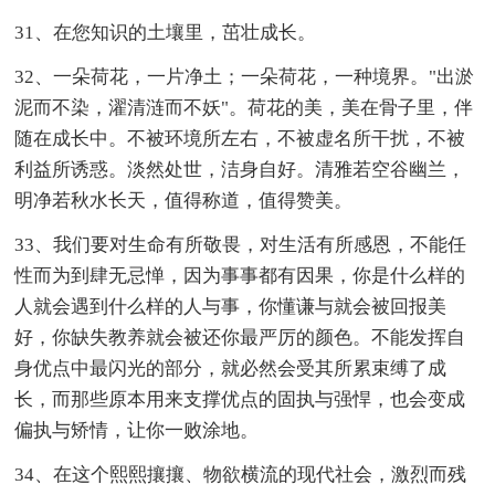
31、在您知识的土壤里，茁壮成长。
32、一朵荷花，一片净土；一朵荷花，一种境界。"出淤
泥而不染，濯清涟而不妖"。荷花的美，美在骨子里，伴
随在成长中。不被环境所左右，不被虚名所干扰，不被
利益所诱惑。淡然处世，洁身自好。清雅若空谷幽兰，
明净若秋水长天，值得称道，值得赞美。
33、我们要对生命有所敬畏，对生活有所感恩，不能任
性而为到肆无忌惮，因为事事都有因果，你是什么样的
人就会遇到什么样的人与事，你懂谦与就会被回报美
好，你缺失教养就会被还你最严厉的颜色。不能发挥自
身优点中最闪光的部分，就必然会受其所累束缚了成
长，而那些原本用来支撑优点的固执与强悍，也会变成
偏执与矫情，让你一败涂地。
34、在这个熙熙攘攘、物欲横流的现代社会，激烈而残