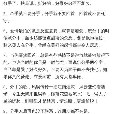
分手了。扶苏说，挺好的，好聚好散互不相欠。
5、牵手就不要分手，分手就不要回首，回首就不要死
守。
6、爱情最怕的就是反重复复，就算是着爱，该分手的时
候就分手，至少还能留点甜蜜的念想，要是拖拖拉拉，
翻来覆去在分手，曾经在美好的感情都会令人厌恶。
7、当你蓦然回首，总是有些感情不是说放就能够放得下
的。也许当时的你只是一时气愤，而说出分手两个字，
自己却是哭了好久好久。不要因为面子而不去找他，如
果你真的爱他。在爱面前，所有人都卑微。
8、分手的歌，风误传铃一把江南烟灰，风云变幻着凄
惨，今生无悔来世误判，碰落花蕊被流水冲飞，误人子
弟的忧愁，到哪里才是结束，情难断，更难解脱！
9、分手以后再也没了联系，连朋友都不在是。