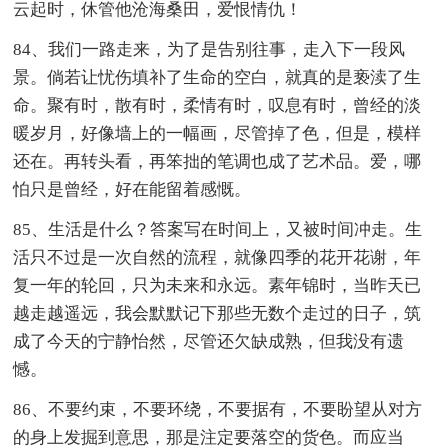
云起时，休管他沧海桑田，爱恨情仇！
84、我们一路走来，为了是告别往事，走入下一段风
景。倘若让忧伤填补了生命的空白，就真的是亵渎了生
命。聚有时，散有时，柔情有时，叹息有时，曾经的淡
暖岁月，好像墙上的一幅画，尽管掉了色，但是，模样
还在。再转头看，再笨拙的笔调也成了艺术品。爱，哪
怕只是曾经，好在能留着感慨。
85、生活是什么？答案写在时间上，又被时间冲走。生
活只不过是一次自然的流程，就像四季的花开花谢，年
复一年的轮回，只为未来和永远。素年锦时，当昨天已
越走越遥远，我会默默记下那些无数个走过的日子，筑
成了今天的宁静怡然，尽管还欠缺成熟，但我没有遗
憾。
86、不要约束，不要环绕，不要据有，不要盼望从对方
的身上发掘到意思，那是注定要落空的货色。而应当