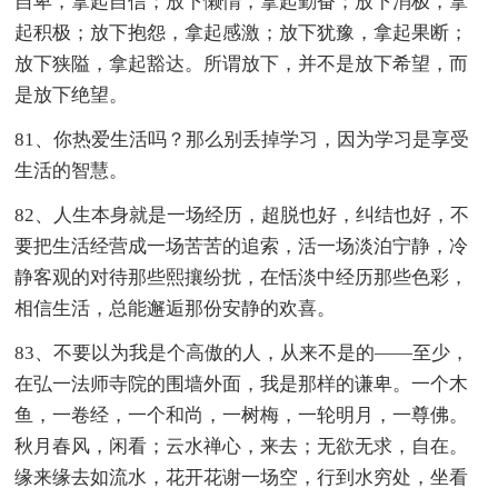
自卑，拿起自信；放下懒惰，拿起勤奋；放下消极，拿
起积极；放下抱怨，拿起感激；放下犹豫，拿起果断；
放下狭隘，拿起豁达。所谓放下，并不是放下希望，而
是放下绝望。
81、你热爱生活吗？那么别丢掉学习，因为学习是享受
生活的智慧。
82、人生本身就是一场经历，超脱也好，纠结也好，不
要把生活经营成一场苦苦的追索，活一场淡泊宁静，冷
静客观的对待那些熙攘纷扰，在恬淡中经历那些色彩，
相信生活，总能邂逅那份安静的欢喜。
83、不要以为我是个高傲的人，从来不是的——至少，
在弘一法师寺院的围墙外面，我是那样的谦卑。一个木
鱼，一卷经，一个和尚，一树梅，一轮明月，一尊佛。
秋月春风，闲看；云水禅心，来去；无欲无求，自在。
缘来缘去如流水，花开花谢一场空，行到水穷处，坐看