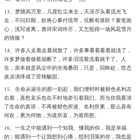
13、梦随风万里，几度红尘来去，天涯尽头看流光飞
去，不问归期，欲将心事付瑶琴，弦断有谁听？素笔画
心，浅写迷离，唐诗宋词吟尽，又怎抵得一场风花雪月
的情殇？
14、许多人走着走着就散了，许多事看着看着就淡了，
许多梦做着做着就断了，许多泪流着流着就干了。人
生，原本就是风尘中的沧海桑田，只是，回眸处，世态
炎凉演绎成了苦辣酸甜。
15、生命从诞生的那一刻起，我们便时时被财色名利左
右着，喜怒哀乐也在不时地牵引着我们。而当你我看清
了生命的真谛，不再被财色所迷、名利所累，那么喜有
何欢，累为何物，为谁所哀，为谁而怒。
16、一生之中能遇到一个知我、懂我的你，我是幸福
的；能遇到一个让我想到心痛，想到泪落的你，我也是