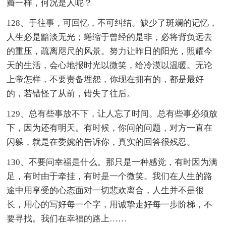
瓣一样，何况是人呢？
128、于往事，可回忆，不可纠结。缺少了斑斓的记忆，
人生必是黯淡无光；蜷缩于曾经的是非，必将背负远去
的重压，疏离咫尺的风景。努力让昨日的阳光，照耀今
天的生活，会心地报时光以微笑，给冷漠以温暖。无论
上帝怎样，不要责备埋怨，你现在拥有的，都是最好
的，若错怪了从前，错失了往后。
129、总有些事放不下，让人忘了时间。总有些事必须放
下，因为还有明天。有时候，你问的问题，对方一直在
闪躲，就是在委婉的告诉你，真实的回答很残忍。
130、不要问幸福是什么。那只是一种感觉，有时因为满
足，有时由于牵挂，有时是一个微笑。我们在人生的路
途中用享受的心态面对一切悲欢离合，人生并不是很
长，用心的写好每一个字，用诚挚走好每一步阶梯，不
要寻找。我们在幸福的路上……