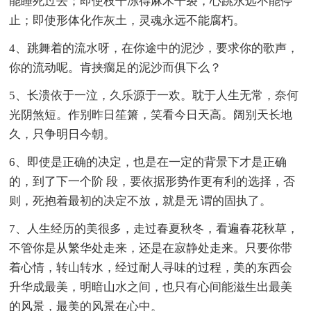
能睡死过去；即使枝干冻得麻木干裂，心跳永远不能停
止；即使形体化作灰土，灵魂永远不能腐朽。
4、跳舞着的流水呀，在你途中的泥沙，要求你的歌声，
你的流动呢。肯挟瘸足的泥沙而俱下么？
5、长溃依于一泣，久乐源于一欢。耽于人生无常，奈何
光阴煞短。作别昨日笙箫，笑看今日天高。阔别天长地
久，只争明日今朝。
6、即使是正确的决定，也是在一定的背景下才是正确
的，到了下一个阶 段，要依据形势作更有利的选择，否
则，死抱着最初的决定不放，就是无 谓的固执了。
7、人生经历的美很多，走过春夏秋冬，看遍春花秋草，
不管你是从繁华处走来，还是在寂静处走来。只要你带
着心情，转山转水，经过耐人寻味的过程，美的东西会
升华成最美，明暗山水之间，也只有心间能滋生出最美
的风景，最美的风景在心中。