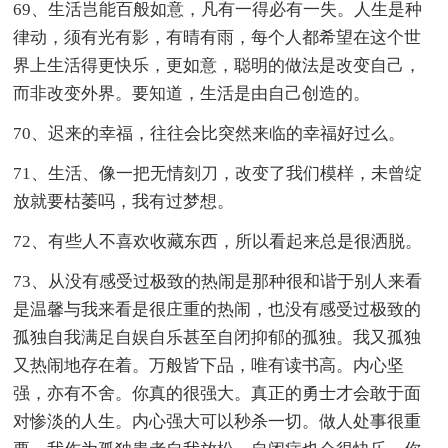
69、生活岂能百般如意，凡有一得必有一失。人生是种
律动，须有光有影，有晴有雨，每个人都希望在这个世
界上生活得更快乐，更如意，聪明的做法是改变自己，
而非改变外界。要知道，生活是由自己创造的。
70、迟来的幸福，往往会比突然来临的幸福好过么。
71、生活、像一把无情刻刀，改变了我们模样，未曾绽
放就要枯萎吗，我有过梦想。
72、有些人不喜欢收藏东西，所以看起来总是很洒脱。
73、从没有感受过极致的热闹是那种很和谐于别人来看
是温馨与我来看是很庄重的热闹，也没有感受过极致的
孤独自我满足自娱自乐甚至自闭抑郁的孤独。我又孤独
又热闹地存在着。万般皆下品，唯有读书高。内心坚
强，亦有不舍。你真的很强大。真正的勇士才会敢于面
对惨淡的人生。内心强大可以秒杀一切。做人处事很重