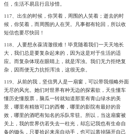
任，生活不易且行且珍惜。
117、出生的时候，你哭着，周围的人笑着；逝去的时
候，你笑着，而周围的人在哭。凡事都有轮回，所以收
短信也要尽快回！
118、人要想永葆清澈很难！毕竟随着我们一天天地长
大，我们总是要复杂起来的，因为这是对于生活的适
应。而复杂体现在眼睛上，就是浑浊。我们无力拒绝复
杂，因而便无力抗拒浑浊，这很无奈。
119、从前的我，坚信男人是一扇窗，可以带我领略外面
无尽的风光。她们对世界有种无边的探索欲，天生懂车
懂历史懂股票，脑瓜一转就知道那里有青山绿水的美
景，哪里有精致可口的西餐，哪里的影院有最好的音
效，哪里的酒吧有知名的乐队常驻。所以，当这扇窗被
关上，我的世界仿若失去一柱光，却忘记我也有生命自
备的锄头，只要拾起来亲自动手，也可以凿掉隔开自己