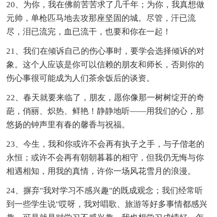
20、为你，我在佛前苦苦求了几千年；为你，我真想做
元帅，单枪匹马地去攻那座坚固的城。尽管，汗已流
尽，泪已流完，血已流干，也要和你在一起！
21、我们在倾诉自己的伤心事时，要学会选择倾诉的对
象。这个人应该是你可以信赖的朋友和师长，否则你的
伤心事很可能成为人们茶余饭后的谈资。
22、春天就要来临了，朋友，愿你像那一树树绽开的奇
葩，俏丽、炽热、鲜艳！静静地听——用我们的心，那
悠扬的钟声里有春的馨香与祝福。
23、今生，我和你或许不会再有执子之手，与子偕老的
永恒；或许不会再有朝朝暮暮的相守，但我仍无悔与你
相遇相知，用我的真情，许你一场风花雪月的浪漫。
24、摒弃"我对学习不感兴趣"的既成观念；我们经常听
到一些学生说"哎呀，我对唱歌、旅游等好多事情都感兴