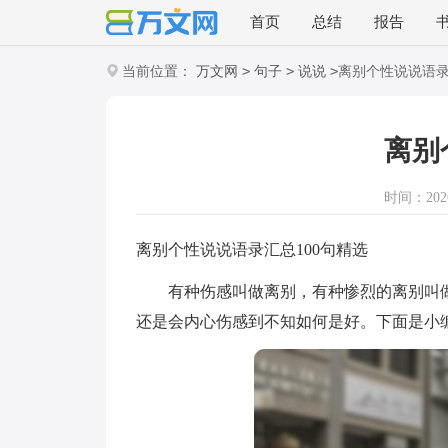
首页
总结
报告
>
>
>
当前位置：
万文网
句子
说说
离别个性说说语
离别
时间：2026-
离别个性说说语录汇总100句精选
有种伤感叫做离别，有种惨烈的离别叫做"
还是会内心伤感到不知如何是好。下面是小