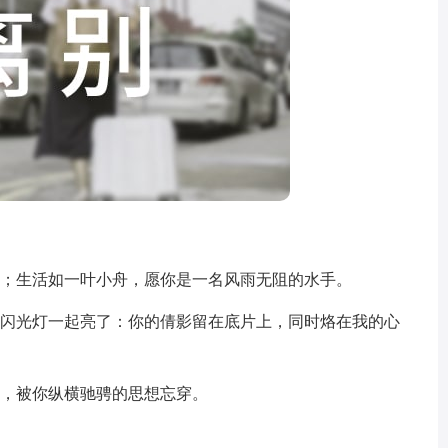
舟；生活如一叶小舟，愿你是一名风雨无阻的水手。
同闪光灯一起亮了：你的倩影留在底片上，同时烙在我的心
水，被你纵横驰骋的思想忘穿。