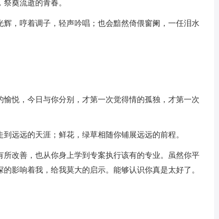
，祭奠流逝的青春。
着光辉，哼着调子，轻声吟唱；也会黯然倚偎窗阑，一任泪水
。
爱的愉悦，今日与你分别，才第一次觉得情的孤独，才第一次
你走到远远的天涯；鲜花，绿草相随你铺展远远的前程。
够有所改善，也从你身上学到专案执行该有的专业。虽然你平
深的影响着我，给我莫大的启示。能够认识你真是太好了。