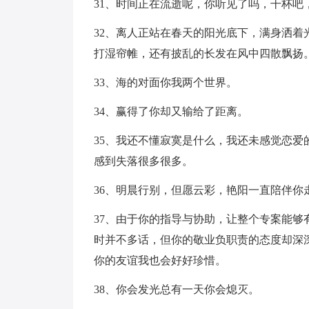
31、时间正在流逝呢，你听见了吗，干杯吧
32、离人正站在春天的阳光底下，满身洒
打湿帘帷，还有披乱的长发在风中四散飘扬
33、海的对面你我两个世界。
34、赢得了你却又输给了距离。
35、我还不懂寂寞是什么，我还未感觉恋
感到失落很多很多。
36、明晨行别，但愿云彩，艳阳一直陪伴
37、由于你的指导与协助，让整个专案能
时并不多话，但你的敬业负职责的态度却深
你的友谊我也会好好珍惜。
38、你会发光总有一天你会熄灭。