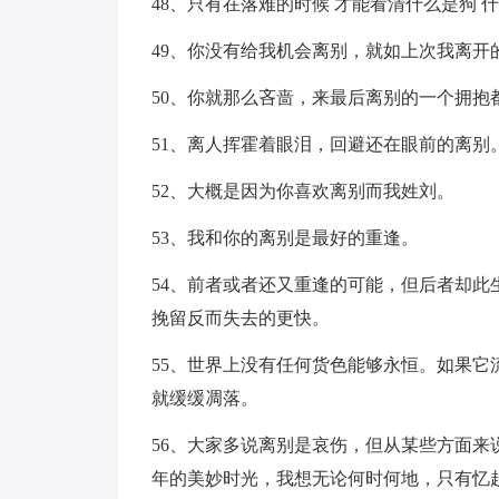
48、只有在落难的时候 才能看清什么是狗 
49、你没有给我机会离别，就如上次我离开
50、你就那么吝啬，来最后离别的一个拥抱
51、离人挥霍着眼泪，回避还在眼前的离别
52、大概是因为你喜欢离别而我姓刘。
53、我和你的离别是最好的重逢。
54、前者或者还又重逢的可能，但后者却
挽留反而失去的更快。
55、世界上没有任何货色能够永恒。如果
就缓缓凋落。
56、大家多说离别是哀伤，但从某些方面
年的美妙时光，我想无论何时何地，只有忆