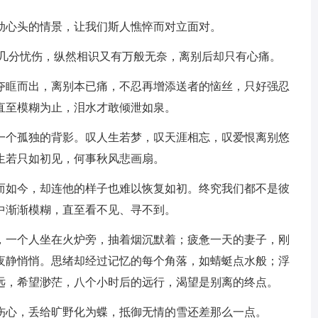
动心头的情景，让我们斯人憔悴而对立面对。
了几分忧伤，纵然相识又有万般无奈，离别后却只有心痛。
便夺眶而出，离别本已痛，不忍再增添送者的恼丝，只好强忍
直至模糊为止，泪水才敢倾泄如泉。
我一个孤独的背影。叹人生若梦，叹天涯相忘，叹爱恨离别悠
生若只如初见，何事秋风悲画扇。
，而如今，却连他的样子也难以恢复如初。终究我们都不是彼
中渐渐模糊，直至看不见、寻不到。
里，一个人坐在火炉旁，抽着烟沉默着；疲惫一天的妻子，刚
的夜静悄悄。思绪却经过记忆的每个角落，如蜻蜓点水般；浮
远，希望渺茫，八个小时后的远行，渴望是别离的终点。
别伤心，丢给旷野化为蝶，抵御无情的雪还差那么一点。