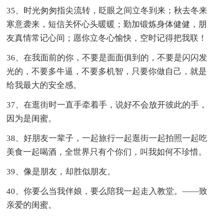
35、时光匆匆指尖流转，眨眼之间立冬到来；秋去冬来
寒意袭来，短信关怀心头暖暖；勤加锻炼身体健健，朋
友真情常记心间；愿你立冬心愉快，空时记得把我联！
36、在我面前的你，不要是面面俱到的，不要是闪闪发
光的，不要多牛逼，不要多机智，只要你做自己，就是
给我最大的安全感。
37、在逛街时一直手牵着手，说好不会放开彼此的手，
因为是闺蜜。
38、好朋友一辈子，一起旅行一起逛街一起拍照一起吃
美食一起喝酒，全世界只有个你们，叫我如何不珍惜。
39、像是朋友，却胜似朋友。
40、你要么当我伴娘，要么陪我一起走入教堂。——致
亲爱的闺蜜。