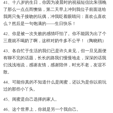
41、十八岁的生日，你因为凌晨时的祝福短信比朱强晚
了那么一点点而懊恼，第二天早上冲到我位子前面送给
我两只兔子接吻的玩偶，冲我眨着眼睛问：喜欢么喜欢
么？然后是一句饱满的——生日快乐！
42、你是被一次失败的感情吓怕了。你不能因为出了个
三鹿就不喝奶了啊，这样对奶牛多不公平！（陶晓鸥）
43、各自忙于生活的我们已是许久未见，但一旦见面便
有聊不完的话题，长长的路我们慢慢地走，深深的话我
们浅浅地说，感谢友情，感谢陪伴，时光不老，友谊不
散。
44、可能你真的不知道什么是闺蜜，还以为是你以前玩
过的那些小丫头。
45、闺蜜是自己选择的家人。
46、这个世界上，你就是另一个我自己。