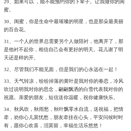
29、如果可以 ，能不能预约你的下辈子。让我做你的闺
蜜。
30、闺蜜，你是生命中最璀璨的明星，也是那朵最美丽
的百合花。
31、一个人的世界总需要另个人做陪衬，他离开了，那
是他衬不起你，相信自己会有更好的明天。花儿谢了明
天还是样的开。
32、尽管我们不能见面，但是我们的心永远在一起！
33、天气转凉，纷纷掉落的黄叶是我对你的眷恋，冷风
吹过说明我对你的思念，翩翩飘洒的白雪代表我对你的
祝愿。亲爱的朋友，短信送你温暖，祝你健康快乐。
34、秋风吹，秋雨愁，秋叶飘零水自流，送祝福，把情
牵，劝你心儿莫忧愁，朋友牵挂在心头，平安问候时时
有，愿你心欢喜，泪莫留，幸福生活乐悠悠！