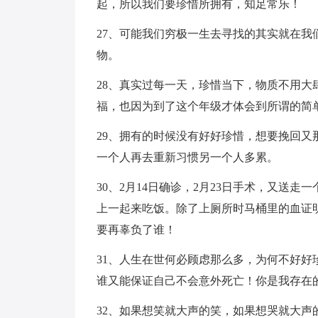
起，所以我们要珍惜所拥有，知足常乐！
27、可能我们穷极一生去寻找的其实就在
物。
28、真实过每一天，珍惜当下，物质不用
福，也因为到了这个年级才体会到所谓的简
29、拥有的时候没有好好珍惜，想要挽回
一个人再去重新习惯另一个人多累。
30、2月14日确诊，2月23日手术，又送
上一起来吃饭。除了上厕所时马桶里的血证
要再辜负了谁！
31、人生在世何必顾虑那么多，为何不好
谁又能保证自己不会意外死亡！你是我存在
32、如果想笑就大声的笑，如果想哭就大