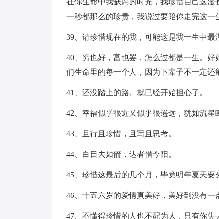
在你生命中我缺席的时光，我珍惜自己这漫
一秒都那么的珍贵，我说过要陪你走完这一
39、请珍惜现在的我，可能这是我一生中最
40、穷也好，富也罢，怎么过都是一生。
们生命里的每一个人，因为下辈子不一定还
41、还没踏上的路。就已经开始担心了。
42、幸福似乎很近又似乎很遥远，犹如流星
43、且行且珍惜，且写且思考。
44、白日去如箭，达者惜今阳。
45、珍惜这最后的几个月，毕竟明年夏天要
46、十五六岁的爱情真美好，美好到没有一
47、不懂得珍惜的人也不配为人，只有你