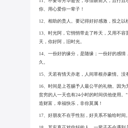
11、不要等芳华逝去，珍惜眼前人，且行
你、用心爱你一辈子！
12、相助的贵人。要记得好好感激，投之以
13、时光阿，它悄悄带走了昨天，又用不
天，你好阿，旧时光。
14、一份好的缘分，是随缘；一份好的感
久。
15、天若有情天亦老，人间草根亦豪情。没
16、时间是上苍赐予人最公平的礼物。因
贫穷的人一天也有24小时的时间供他使用。
造财富，幸福快乐，非你莫属！
17、好朋友不在乎性别，好关系不输给时间
18、其实真正对你好的人，一辈子不会遇