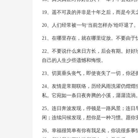
19、遥不可及的并非是十年之后，而是今天
20、人们经常被一句‘当前怎样办’给吓退
21、在哪里存在，就在哪里绽放。不要由于
22、不要说什么来日方长，后会有期。好
自己的人生少些遗憾和悔恨。
23、切莫垂头丧气，即使丧失了一切，你还
24、友情是常期联络，历经风雨洗濯仍熠
私。它宛如一条日夜奔腾的小溪，潺潺流淌
25、连日奔波发现，停顿是一路风景；连
闲；连续问候发现，想你是一种习惯。愿你
26、幸福很简单有你有我足矣，你说很多