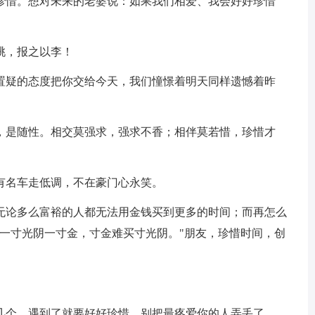
且珍惜。想对未来的老婆说：如果我们相爱、我会好好珍惜
桃，报之以李！
容置疑的态度把你交给今天，我们憧憬着明天同样遗憾着昨
情，是随性。相交莫强求，强求不香；相伴莫若惜，珍惜才
有名车走低调，不在豪门心永笑。
为无论多么富裕的人都无法用金钱买到更多的时间；而再怎么
"一寸光阴一寸金，寸金难买寸光阴。"朋友，珍惜时间，创
。
到几个，遇到了就要好好珍惜，别把最疼爱你的人弄丢了。