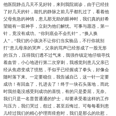
他医院静点几天不见好转，来到我院就诊，由于已经挂
了好几天的针，能扎的静脉之前几乎都扎过了，看着他
父母焦急的神情，患儿那无助的眼神时，我们真的好希
望能有一双神手，立刻为他们解忧。可事与愿违，第一
针，竟没有成功。“你到底会不会扎针”，“换人换
人”，“我们的小孩决不让你们当实验品，不行你就别
打”患儿母亲的哭声，父亲的骂声已经形成了一股无形
的'压力，压得我们透不过气来，我强作镇定地仔细寻找
着血管，小心地进行第二次穿刺，我感觉到患儿父亲已
经从焦虑变成了愤怒，手似乎已经握成了拳头，好像会
随时落下来。一定要稳住，我告诫自己，这一针一定要
成功！有回血了，扎进去了！终于一块石头落地，而此
时我丝毫没感受到成功的喜悦，有的只是委屈，无奈。
我们只是一名普普通通的护士，却要承受着这样的工作
与压力，我们哭过，怨过，甚至后悔过。可每每看到患
儿经过我们的精心护理而痊愈时，我们是那么的欣慰，