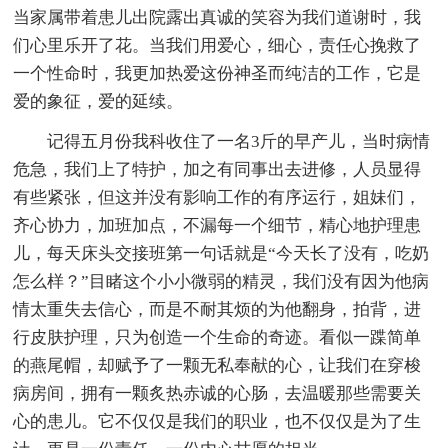
当家属带着患儿出院露出真诚的笑容为我们道谢时，我
们心里乐开了花。当我们用爱心，细心，责任心挽救了
一个性命时，我更加热爱这份神圣而纯洁的工作，它是
爱的象征，爱的延续。
记得五月份我科收住了一名3斤的早产儿，当时病情
危急，我们上了特护，加之有同事出去进修，人员显得
有些紧张，但这并没有影响工作的有序运行，姐妹们，
齐心协力，加班加点，不漏每一个细节，精心地护理患
儿，每天床头交接班第一句话就是“今天长了没有，吃奶
怎么样？”目睹这个小小微弱的精灵，我们没有因为他病
情太重失去信心，而是不耐其烦的为他翻身，拍背，进
行皮肤护理，只为创造一个生命的奇迹。看似一蹀简单
的燕尾帽，却赋予了一颗无私奉献的心，让我们在穿梭
病房间，拥有一颗炙热赤诚的心肠，去温暖那些需要关
心的患儿。它不仅仅是我们的职业，也不仅仅是为了生