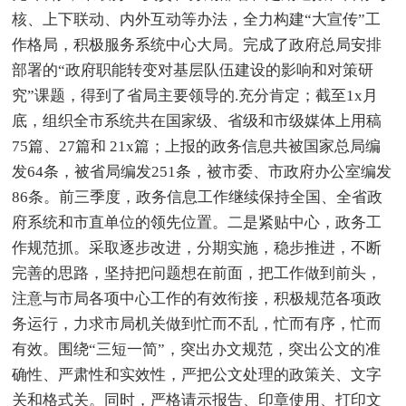
核、上下联动、内外互动等办法，全力构建“大宣传”工
作格局，积极服务系统中心大局。完成了政府总局安排
部署的“政府职能转变对基层队伍建设的影响和对策研
究”课题，得到了省局主要领导的.充分肯定；截至1x月
底，组织全市系统共在国家级、省级和市级媒体上用稿
75篇、27篇和 21x篇；上报的政务信息共被国家总局编
发64条，被省局编发251条，被市委、市政府办公室编发
86条。前三季度，政务信息工作继续保持全国、全省政
府系统和市直单位的领先位置。二是紧贴中心，政务工
作规范抓。采取逐步改进，分期实施，稳步推进，不断
完善的思路，坚持把问题想在前面，把工作做到前头，
注意与市局各项中心工作的有效衔接，积极规范各项政
务运行，力求市局机关做到忙而不乱，忙而有序，忙而
有效。围绕“三短一简”，突出办文规范，突出公文的准
确性、严肃性和实效性，严把公文处理的政策关、文字
关和格式关。同时，严格请示报告、印章使用、打印文