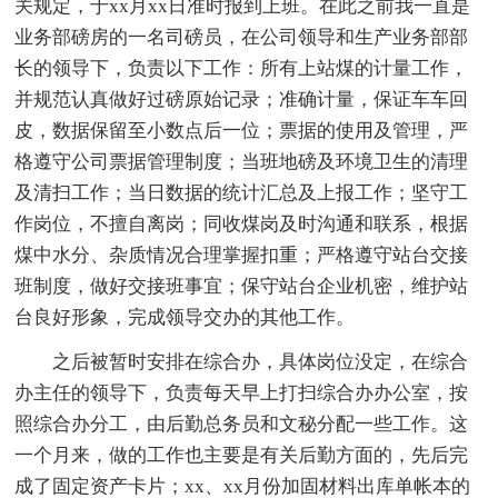
关规定，于xx月xx日准时报到上班。在此之前我一直是
业务部磅房的一名司磅员，在公司领导和生产业务部部
长的领导下，负责以下工作：所有上站煤的计量工作，
并规范认真做好过磅原始记录；准确计量，保证车车回
皮，数据保留至小数点后一位；票据的使用及管理，严
格遵守公司票据管理制度；当班地磅及环境卫生的清理
及清扫工作；当日数据的统计汇总及上报工作；坚守工
作岗位，不擅自离岗；同收煤岗及时沟通和联系，根据
煤中水分、杂质情况合理掌握扣重；严格遵守站台交接
班制度，做好交接班事宜；保守站台企业机密，维护站
台良好形象，完成领导交办的其他工作。
之后被暂时安排在综合办，具体岗位没定，在综合
办主任的领导下，负责每天早上打扫综合办办公室，按
照综合办分工，由后勤总务员和文秘分配一些工作。这
一个月来，做的工作也主要是有关后勤方面的，先后完
成了固定资产卡片；xx、xx月份加固材料出库单帐本的