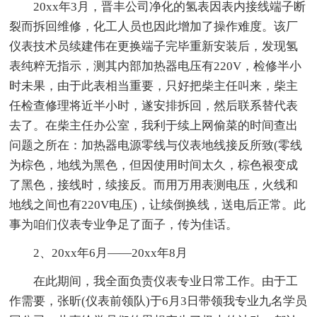
20xx年3月，晋丰公司净化的氢表因表内接线端子断
裂而拆回维修，化工人员也因此增加了操作难度。该厂
仪表技术员续建伟在更换端子完毕重新安装后，发现氢
表纯粹无指示，测其内部加热器电压有220V，检修半小
时未果，由于此表相当重要，只好把柴主任叫来，柴主
任检查修理将近半小时，遂安排拆回，然后联系替代表
去了。在柴主任办公室，我利于续上网偷菜的时间查出
问题之所在：加热器电源零线与仪表地线接反所致(零线
为棕色，地线为黑色，但因使用时间太久，棕色裉变成
了黑色，接线时，续接反。而用万用表测电压，火线和
地线之间也有220V电压)，让续倒换线，送电后正常。此
事为咱们仪表专业争足了面子，传为佳话。
2、20xx年6月——20xx年8月
在此期间，我全面负责仪表专业日常工作。由于工
作需要，张昕(仪表前领队)于6月3日带领我专业九名学员