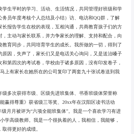
学生平时的学习、活动、生活情况，共同管理好班级和学
公务员年度考核个人总结及小结）访、电访和QQ群，了解
家长报告学生在校的表现，互相沟通，共商教育孩子们的方
时，主动与家长联系，并力争家长的理解、支持和配合，向
校教育同步，共同培育学生的成长。我所做的一切，得到了
的原因，失声了，家长们又是电话关心询问，又是送治嗓子
次和第四次的考试卷，学校由于诸多原因，没有印发卷子，
，马上有家长在她所在的公司复印了两套九十张试卷送到我
级多次获得市级、区级先进班集体、书香班级体荣誉称
才能赢得尊重》获省级三等奖、20xx年在汉阳区读书活动
年级月月被评为“六项全能班集体”。我是一个喜欢学习有进
取了小学高级教师。我是一个很执着的人，我相信，我能够，
，取得更好的成绩。