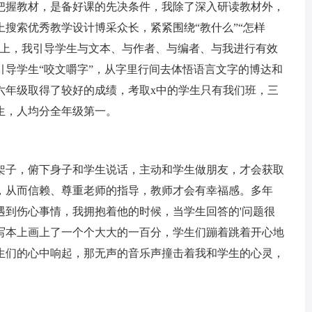
把握教材，是备好课的先决条件，我除了深入研读教材外，
搜索优秀教学设计博采众长，紧紧围绕“教什么”“怎样
堂上，我引导学生与文本、与作者、与编者、与我进行有效
引导学生“咬文嚼字”，从字里行间去体悟语言文字的博达和
六年级取得了较好的成绩，考取x中的学生只有我们班，三
生，人均分全年级第一。
子，俯下身子和学生说话，主动和学生做朋友，才会获取
，从而信赖、尊重老师的指导，教师才会有幸福感。多年
遇到伤心事情，我拥抱着他的时候，当学生回答的'问题很
写本上画上了一个个大大的一百分，学生们蹦着跳着开心地
生们的心中响起，那无声的音乐声撞击着我和学生的心灵，