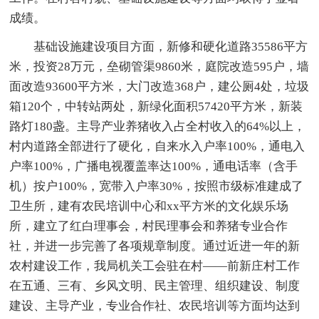
成绩。
基础设施建设项目方面，新修和硬化道路35586平方
米，投资28万元，垒砌管渠9860米，庭院改造595户，墙
面改造93600平方米，大门改造368户，建公厕4处，垃圾
箱120个，中转站两处，新绿化面积57420平方米，新装
路灯180盏。主导产业养猪收入占全村收入的64%以上，
村内道路全部进行了硬化，自来水入户率100%，通电入
户率100%，广播电视覆盖率达100%，通电话率（含手
机）按户100%，宽带入户率30%，按照市级标准建成了
卫生所，建有农民培训中心和xx平方米的文化娱乐场
所，建立了红白理事会，村民理事会和养猪专业合作
社，并进一步完善了各项规章制度。通过近进一年的新
农村建设工作，我局机关工会驻在村——前新庄村工作
在五通、三有、乡风文明、民主管理、组织建设、制度
建设、主导产业，专业合作社、农民培训等方面均达到