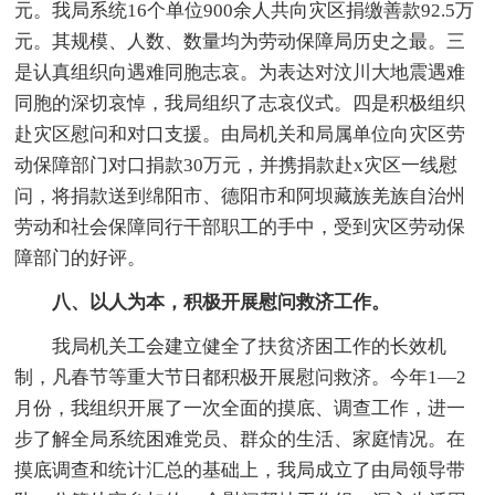
元。我局系统16个单位900余人共向灾区捐缴善款92.5万
元。其规模、人数、数量均为劳动保障局历史之最。三
是认真组织向遇难同胞志哀。为表达对汶川大地震遇难
同胞的深切哀悼，我局组织了志哀仪式。四是积极组织
赴灾区慰问和对口支援。由局机关和局属单位向灾区劳
动保障部门对口捐款30万元，并携捐款赴x灾区一线慰
问，将捐款送到绵阳市、德阳市和阿坝藏族羌族自治州
劳动和社会保障同行干部职工的手中，受到灾区劳动保
障部门的好评。
八、以人为本，积极开展慰问救济工作。
我局机关工会建立健全了扶贫济困工作的长效机
制，凡春节等重大节日都积极开展慰问救济。今年1—2
月份，我组织开展了一次全面的摸底、调查工作，进一
步了解全局系统困难党员、群众的生活、家庭情况。在
摸底调查和统计汇总的基础上，我局成立了由局领导带