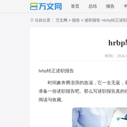
首页
总结
报告
>
>
>
当前位置：
万文网
报告
述职报告
hrbp转正述
hr
时间：2026-07
hrbp转正述职报告
时间象奔腾澎湃的急湍，它一去无返，毫
准备一份述职报告吧。那么写述职报告真的很
阅读与收藏。