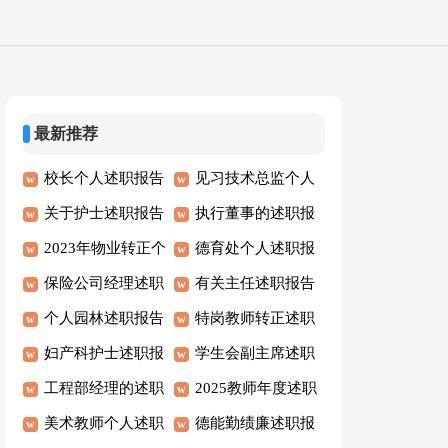
最新推荐
校长个人述职报告
见习技术总监个人
范文（精选16篇）
关于护士述职报告
述职报告参考范文
执行董事的述职报
范文
2023年物业转正个
告（通用10篇）
德育处个人述职报
人述职报告
保险公司经理述职
告4篇
有关主任述职报告
报告范文
个人园林述职报告
特岗教师转正述职
妇产科护士述职报
报告10篇
学生会副主席述职
告
工程部经理的述职
报告
2025教师年度述职
报告15篇
美术教师个人述职
报告（精选34篇）
德能勤绩廉述职报