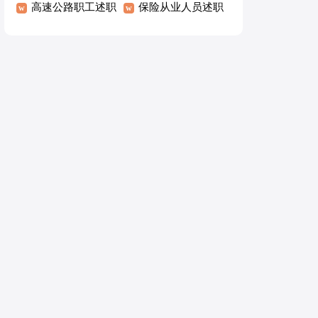
报告15篇
高速公路职工述职
告
保险从业人员述职
报告
报告