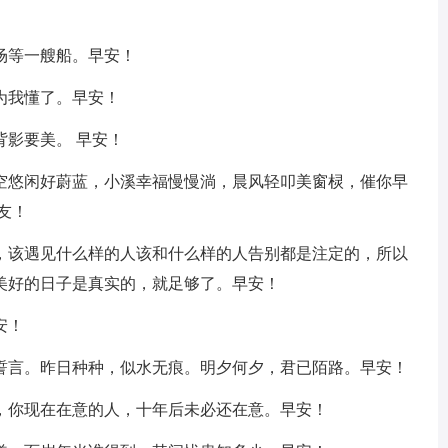
场等一艘船。早安！
为我懂了。早安！
背影要美。 早安！
天空悠闲好蔚蓝，小溪幸福慢慢淌，晨风轻叩美窗棂，催你早
友！
过，该遇见什么样的人该和什么样的人告别都是注定的，所以
美好的日子是真实的，就足够了。早安！
安！
需誓言。昨日种种，似水无痕。明夕何夕，君已陌路。早安！
乎，你现在在意的人，十年后未必还在意。早安！