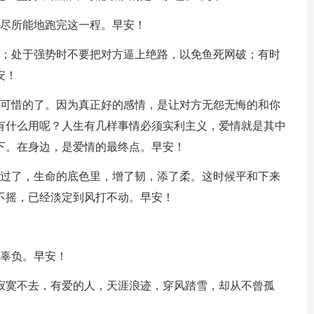
竭尽所能地跑完这一程。早安！
力；处于强势时不要把对方逼上绝路，以免鱼死网破；有时
安！
么可惜的了。因为真正好的感情，是让对方无怨无悔的和你
有什么用呢？人生有几样事情必须实利主义，爱情就是其中
下。在身边，是爱情的最终点。早安！
熬过了，生命的底色里，增了韧，添了柔。这时候平和下来
不摇，已经淡定到风打不动。早安！
是辜负。早安！
是寂寞不去，有爱的人，天涯浪迹，穿风踏雪，却从不曾孤