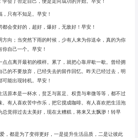
始；学会了否定自己，便是走向成功的开始。早安！
福，只有不知足。早安！
切都会变好的，超好，爆好，无敌好！早安！
指明方向；当突然下雨的时候，少有人来为你送伞，真的为你
有你自己一个。早安！
后一点点离开最初的模样。累了，就把心靠岸歇一歇。曾经拥
自己的不要放弃，已经失去的留作回忆。昨天已经过去，明
都可能出现转机。早安！
，生活原本是一杯水，贫乏与富足、权贵与卑微等等，都不过
味。有人喜欢苦中作乐，把它搅成咖啡。有人喜欢把生活泡
为总觉得过去太美好，现在太糟糕，将来又太飘渺！转早
恋爱，都是为了变得更好，一是提升生活品质，二是让彼此