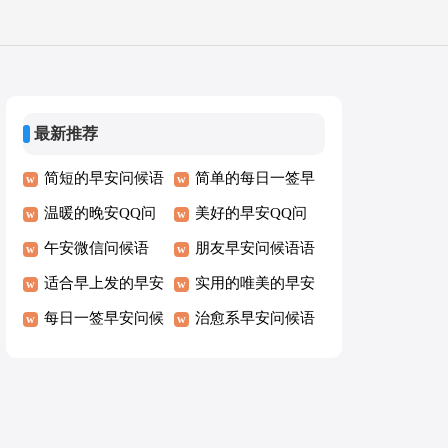
最新推荐
简短的早安问候语
简单的每日一签早
温暖的晚安QQ问
安微信问候语
美好的早安QQ问
候语81条
午安微信问候语
候语63条
朋友早安问候语语
适合早上发的早安
录
实用的唯美的早安
朋友圈问候语42条
每日一签早安问候
微信问候语
治愈系早安问候语
语语录29条
语录29条