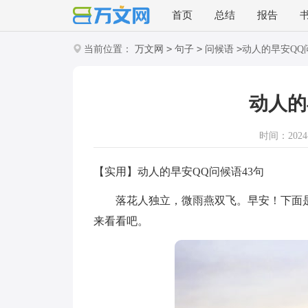
首页
总结
报告
>
>
>
当前位置：
万文网
句子
问候语
动人的早安QQ
动人的
时间：2024-1
【实用】动人的早安QQ问候语43句
落花人独立，微雨燕双飞。早安！下面是小
来看看吧。