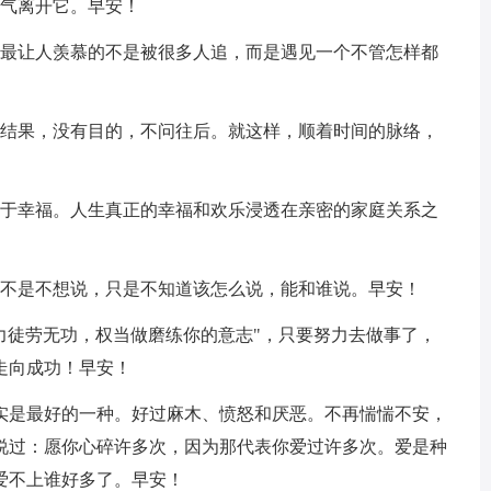
勇气离开它。早安！
。最让人羡慕的不是被很多人追，而是遇见一个不管怎样都
求结果，没有目的，不问往后。就这样，顺着时间的脉络，
等于幸福。人生真正的幸福和欢乐浸透在亲密的家庭关系之
。不是不想说，只是不知道该怎么说，能和谁说。早安！
力徒劳无功，权当做磨练你的意志"，只要努力去做事了，
走向成功！早安！
其实是最好的一种。好过麻木、愤怒和厌恶。不再惴惴不安，
说过：愿你心碎许多次，因为那代表你爱过许多次。爱是种
爱不上谁好多了。早安！