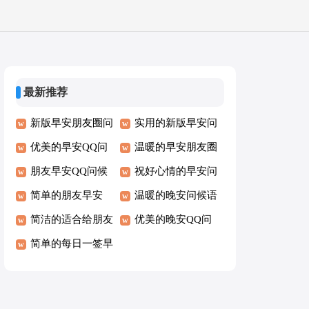
最新推荐
新版早安朋友圈问
实用的新版早安问
候语
优美的早安QQ问
候语短信
温暖的早安朋友圈
候语45条
朋友早安QQ问候
问候语46条
祝好心情的早安问
语31条
简单的朋友早安
候语短信36条
温暖的晚安问候语
QQ问候语32条
简洁的适合给朋友
短信80条
优美的晚安QQ问
的早安问候语语录
简单的每日一签早
候语
43条
安问候语短信摘录