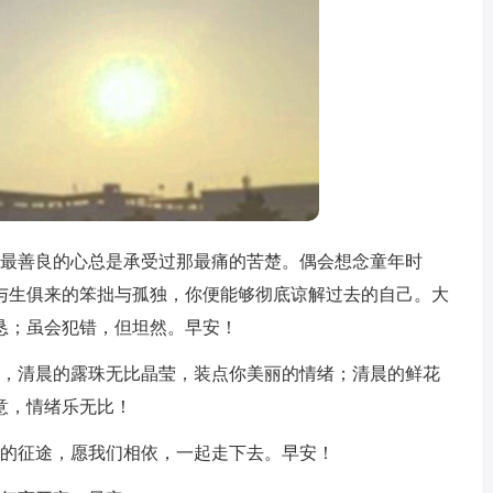
那最善良的心总是承受过那最痛的苦楚。偶会想念童年时
与生俱来的笨拙与孤独，你便能够彻底谅解过去的自己。大
恳；虽会犯错，但坦然。早安！
烦，清晨的露珠无比晶莹，装点你美丽的情绪；清晨的鲜花
意，情绪乐无比！
新的征途，愿我们相依，一起走下去。早安！