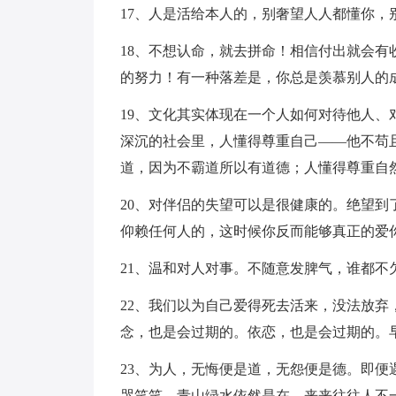
17、人是活给本人的，别奢望人人都懂你，
18、不想认命，就去拼命！相信付出就会
的努力！有一种落差是，你总是羡慕别人的
19、文化其实体现在一个人如何对待他人
深沉的社会里，人懂得尊重自己——他不苟
道，因为不霸道所以有道德；人懂得尊重自
20、对伴侣的失望可以是很健康的。绝望
仰赖任何人的，这时候你反而能够真正的爱
21、温和对人对事。不随意发脾气，谁都不
22、我们以为自己爱得死去活来，没法放
念，也是会过期的。依恋，也是会过期的。
23、为人，无悔便是道，无怨便是德。即
哭笑笑。青山绿水依然是在，来来往往人不