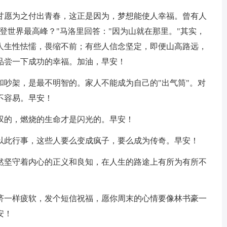
却甘愿为之付出青春，这正是因为，梦想能使人幸福。曾有人
登世界最高峰？"马洛里回答："因为山就在那里。"其实，
人生性怯懦，畏缩不前；有些人信念坚定，即便山高路远，
品尝一下成功的幸福。加油，早安！
和吵架，是最不明智的。家人不能成为自己的"出气筒"。对
不容易。早安！
叹的，燃烧的生命才是闪光的。早安！
并以此行事，这些人要么变成疯子，要么成为传奇。早安！
仍然坚守着内心的正义和良知，在人生的路途上有所为有所不
经济一样疲软，发个短信祝福，愿你周末的心情要像林书豪一
安！