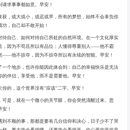
别请求事事都如意。早安！
有收获，或大或小，或迟或早，所有的梦想，始终不会辜负你
成功，自己却不敢开始！
、对待自己、如何对待自己所处的自然环境。在一个文化厚实
且，因为不苟且所以有品位；人懂得尊重别人——他不霸
然——他不掠夺，因为不掠夺所以有永续的智能。早安！
到了一个地步，也许你能因此体会到：自己的幸福快乐是无法
你的伴侣，享受他，而不是需要他。早安！
欠你的，这个世界没有"应该"二字。早安！
弃，可是，就在一个微小的关节眼，你会突然清醒过来。思
早安！
便遇到不顺的事，那都是要有几分信仰和决心，日子少不了哭
一样，要去学会看得惯，还要学会看得开，你心里的平坦是