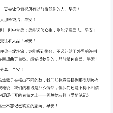
天，它会让你俯视所有以前看低你的人。早安！
的人那样纯洁。早安！
带刚，刚中带柔；柔能调伏众生，刚能坚强己志。早安！
生交往看人品！早安！
即便你一塌糊涂，亦能听到赞歌。不必纠结于外界的评判，
界而扭曲了自己。能够拯救你的，只能是你自己。早安！
会分离。早安！
…虽然骰子会摇出不同的数，我们却执意要摇到那表明终有一
观地说，我们的相遇是那么偶然，但我们还是不得不相信，
中缓缓打开的卷轴之上——阿兰德波顿《爱情笔记》
猛士不忘记已确立的志向。早安！