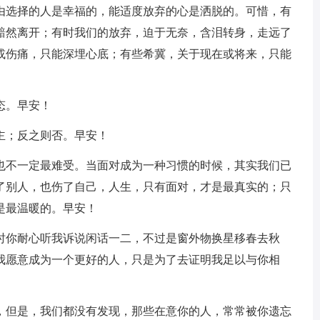
自由选择的人是幸福的，能适度放弃的心是洒脱的。可惜，有
黯然离开；有时我们的放弃，迫于无奈，含泪转身，走远了
或伤痛，只能深埋心底；有些希冀，关于现在或将来，只能
态。早安！
主；反之则否。早安！
，也不一定最难受。当面对成为一种习惯的时候，其实我们已
了别人，也伤了自己，人生，只有面对，才是最真实的；只
是最温暖的。早安！
来时你耐心听我诉说闲话一二，不过是窗外物换星移春去秋
我愿意成为一个更好的人，只是为了去证明我足以与你相
忘，但是，我们都没有发现，那些在意你的人，常常被你遗忘