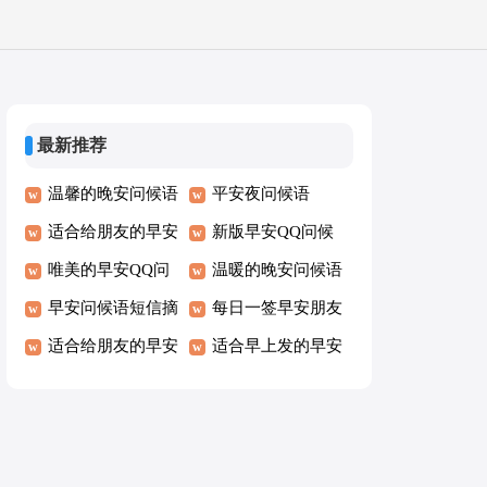
最新推荐
温馨的晚安问候语
平安夜问候语
适合给朋友的早安
新版早安QQ问候
问候语
唯美的早安QQ问
语
温暖的晚安问候语
候语55条
早安问候语短信摘
35条
每日一签早安朋友
录
适合给朋友的早安
圈问候语
适合早上发的早安
问候语短信28条
问候语语录