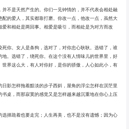
人，并不是天然产生的。你们一见钟情的，并不代表会相处融
绝配的爱人，其实都靠打磨。你改一点，他改一点，虽然大
相爱和相处是两回事。相爱是吸引，而相处是为对方而改
，咬死你。女人是条狗，选对了，对你忠心耿耿。选错了，谁
的地。选错了，绕死你。在这个没有人情味儿的世界里，好
。世界这么大，有人对你好，是你的骄傲，人心如此小，有
后的日影怎样拖着黯淡的步子西斜，屋角的浮尘怎样在溟茫里
的书桌，而那寂寞的感觉又是怎样越来越沉重地在你心上压
己的选择跪着也要走完；人生再美，也不是没有遗憾；因为心