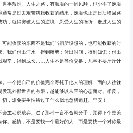
沉，世事艰难。人生之路，有顺境的一帆风顺，也少不了逆境
境通常是过去艰苦耕耘收获的结果，逆境也正是日后峰回路
成功，就得突破人生的逆境，忍受人生的挫折，走过人生的
获。可能收获的东西不是我们当初所设想的，也可能收获的时
获。我们付出汗水，得到酬劳；付出时间，得到知识；付出
出艰辛，得到成长……人生不是等价交换，凡事不要斤斤计
不幸。一个把自己的价值完全寄托于他人的理解上面的人往往
易发现外部世界的有限，越能够以从容的心态面对。相反，
一切，难免要生怕错过了什么似地急切追赶。早安！
来不会主动说放弃。过了那种一言不合就分手，觉得下个更美
有你。感情，不是要找一个最好的人，而是要找一个对你最