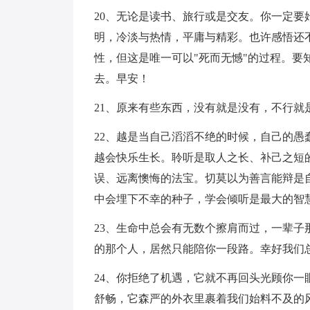
20、无论是读书、旅行或是交友。你一定
明，冷淡与热情，平庸与精彩。也许感悟还
性，但这是唯一可以"死而无憾"的过程。要
去。早安！
21、原来有些东西，没有就是没有，不行就
22、越是当自己滔滔不绝的时候，自己的
越会快乐生长。聆听是取人之长、补己之短
误、远离懊悔的法宝。切莫以为善言能辩是
中会埋下不幸的种子，学会倾听是最大的智
23、生命中总会有无数个擦肩而过，一辈
的那个人，居然只能陪你一段路。幸好我们
24、你拒绝了机遇，它就不再回头光顾你
舒畅，它森严的外衣里裹着我们始料不及的