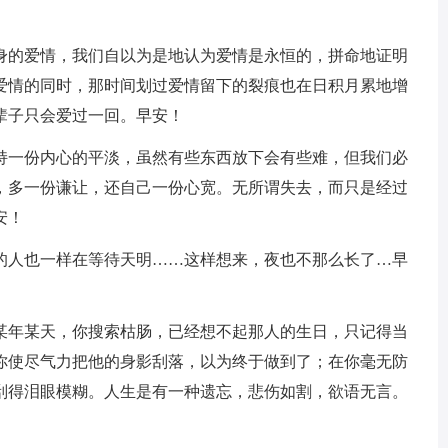
顾身的爱情，我们自以为是地认为爱情是永恒的，拼命地证明
爱情的同时，那时间划过爱情留下的裂痕也在日积月累地增
辈子只会爱过一回。早安！
保持一份内心的平淡，虽然有些东西放下会有些难，但我们必
，多一份谦让，还自己一份心宽。无所谓失去，而只是经过
安！
爱的人也一样在等待天明……这样想来，夜也不那么长了…早
，某年某天，你搜索枯肠，已经想不起那人的生日，只记得当
你使尽气力把他的身影刮落，以为终于做到了；在你毫无防
刮得泪眼模糊。人生是有一种遗忘，悲伤如割，欲语无言。