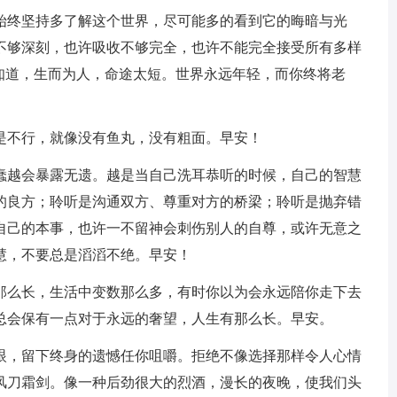
要始终坚持多了解这个世界，尽可能多的看到它的晦暗与光
不够深刻，也许吸收不够完全，也许不能完全接受所有多样
知道，生而为人，命途太短。世界永远年轻，而你终将老
是不行，就像没有鱼丸，没有粗面。早安！
愚蠢越会暴露无遗。越是当自己洗耳恭听的时候，自己的智慧
的良方；聆听是沟通双方、尊重对方的桥梁；聆听是抛弃错
自己的本事，也许一不留神会刺伤别人的自尊，或许无意之
慧，不要总是滔滔不绝。早安！
子那么长，生活中变数那么多，有时你以为会永远陪你走下去
总会保有一点对于永远的奢望，人生有那么长。早安。
一眼，留下终身的遗憾任你咀嚼。拒绝不像选择那样令人心情
风刀霜剑。像一种后劲很大的烈酒，漫长的夜晚，使我们头