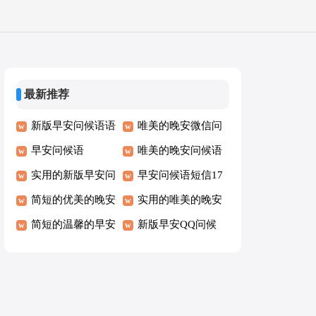
最新推荐
新版早安问候语语
唯美的晚安微信问
录60条
早安问候语
候语24条
唯美的晚安问候语
实用的新版早安问
短信摘录54条
早安问候语短信17
候语
简短的优美的晚安
条
实用的唯美的晚安
朋友圈问候语
简短的温馨的早安
问候语
新版早安QQ问候
问候语短信48条
语36条