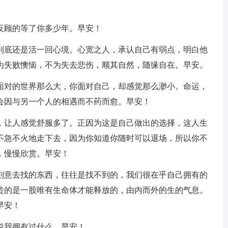
反顾的等了你多少年。早安！
说到底还是活一回心境。心宽之人，承认自己有弱点，明白他
为失败懊恼，不为失去悲伤，顺其自然，随缘自在。早安。
你面对的世界那么大，你面对自己，却感觉那么渺小。命运，
会因与另一个人的相遇而不药而愈。早安！
生，让人感觉舒服多了。正因为这是自己做出的选择，这人生
不急不火地走下去，因为你知道你随时可以退场，所以你不
，慢慢欣赏。早安！
。刻意去找的东西，往往是找不到的，我们很在乎自己拥有的
贵的是一股唯有生命体才能释放的，由内而外的生的气息。
早安！
说我拥有过什么。早安！