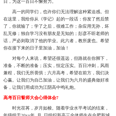
日，为这一百日不懈努力。
高一的同学们，也许你们无法理解这种紧迫感。但
在这里，我给你从《学记》起的一段话：你发了然后禁
了，你就输了；学了之后，很难工作；杂应用无孙，坏
乱无修；独自学习没有朋友是无知的；彭彦不听老师的
话，严必则取消了他的学业。此六者，教所废也。希望
你在接下来的日子里加油，加油！
对每个人来说，希望还很遥远，但路就在你脚下，
准备，不断的准备；压实，恒定压实。百日冲刺，风雨
兼程，我们无所畏惧；六月高考，希望在前方，我们决
心赢。让我们为自己加油，让我们为六月的盛典做好准
备，让我们用成功为江阴高中鸣礼炮。
高考百日誓师大会心得体会7
时光荏苒，岁月如梭。随着学业水平考试的结束，
年级组于20xx年_月_日组织新高三全体师生在合肥新城