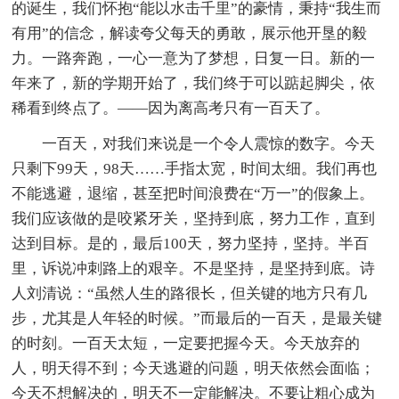
的诞生，我们怀抱“能以水击千里”的豪情，秉持“我生而
有用”的信念，解读夸父每天的勇敢，展示他开垦的毅
力。一路奔跑，一心一意为了梦想，日复一日。新的一
年来了，新的学期开始了，我们终于可以踮起脚尖，依
稀看到终点了。——因为离高考只有一百天了。
一百天，对我们来说是一个令人震惊的数字。今天
只剩下99天，98天……手指太宽，时间太细。我们再也
不能逃避，退缩，甚至把时间浪费在“万一”的假象上。
我们应该做的是咬紧牙关，坚持到底，努力工作，直到
达到目标。是的，最后100天，努力坚持，坚持。半百
里，诉说冲刺路上的艰辛。不是坚持，是坚持到底。诗
人刘清说：“虽然人生的路很长，但关键的地方只有几
步，尤其是人年轻的时候。”而最后的一百天，是最关键
的时刻。一百天太短，一定要把握今天。今天放弃的
人，明天得不到；今天逃避的问题，明天依然会面临；
今天不想解决的，明天不一定能解决。不要让粗心成为