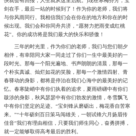
快就会有回报，人生就从这里启航。)现在寒梅芬芳，宝
剑在手，最后一站的时候到了！作为你的老师，我们将
与你风雨同行。我相信我们会在你在的地方和你在的时
候出现。我们会和你同舟共济，“愿努力把雨变成红桃
花”。你的成功将是我们最大的快乐和骄傲！
三年的时光里，作为你们的老师，我们与您们朝夕
相伴，有幸陪同大家一同走过了你们一生中最美好的一
段时光。那每一个阳光遍地、书声朗朗的清晨，那每一
个朴实真诚、灿烂如花的笑脸，那每一个激情四射、青
春驿动的身影，都将是停泊在我们心海中的最美好的记
忆。春寒陡峭中有你们执着的追求，夏雨磅礴中有你们
跋涉的身影，秋风瑟瑟中有你们勃发的激情，冬雪飘飞
中有你们坚定的足迹。“宝剑锋从磨砺出，梅花香自苦寒
来。”“十年砺剑百日策马闯雄关，一朝试锋六月扬眉传
佳音”我们有理由相信，只要我们师生同心，奋勇拼搏，
就一定能够取得高考最后的胜利。