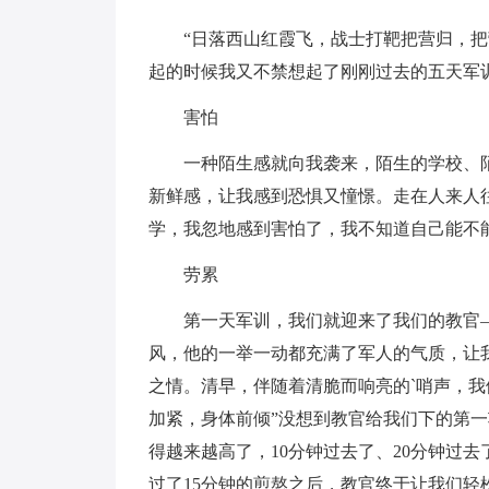
“日落西山红霞飞，战士打靶把营归，把营
起的时候我又不禁想起了刚刚过去的五天军
害怕
一种陌生感就向我袭来，陌生的学校、陌
新鲜感，让我感到恐惧又憧憬。走在人来人
学，我忽地感到害怕了，我不知道自己能不
劳累
第一天军训，我们就迎来了我们的教官—
风，他的一举一动都充满了军人的气质，让
之情。清早，伴随着清脆而响亮的`哨声，我
加紧，身体前倾”没想到教官给我们下的第
得越来越高了，10分钟过去了、20分钟过
过了15分钟的煎熬之后，教官终于让我们