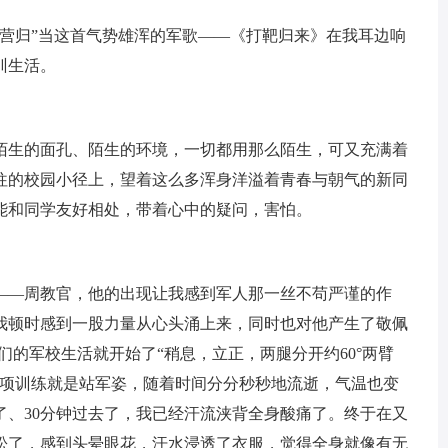
归”当这首气势雄浑的军歌——《打靶归来》在我耳边响
训生活。
生的面孔、陌生的环境，一切都用那么陌生，可又充满着
往的校园小径上，望着这么多浑身洋溢着青春与朝气的新同
能和同学友好相处，带着心中的疑问，害怕。
—周教官，他的出现让我感到军人那一丝不苟严谨的作
我顿时感到一股力量从心头涌上来，同时也对他产生了敬佩
们的军校生活就开始了“稍息，立正，两腿分开约60°两臂
一项训练就是站军姿，随着时间分分秒秒地流逝，气温也变
去了、30分钟过去了，我已经汗流浃背全身酸痛了。终于在又
轻松了，感到头晕眼花，汗水浸透了衣服，觉得全身就像有无