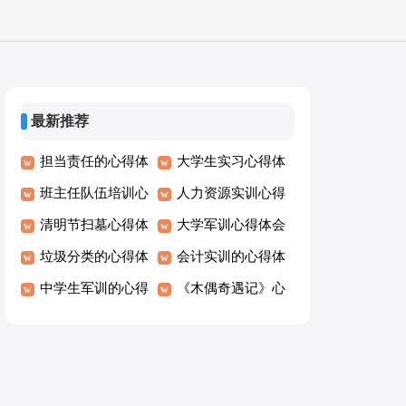
最新推荐
担当责任的心得体
大学生实习心得体
会
班主任队伍培训心
会
人力资源实训心得
得体会
清明节扫墓心得体
体会
大学军训心得体会
会
垃圾分类的心得体
会计实训的心得体
会
中学生军训的心得
会
《木偶奇遇记》心
体会
得体会