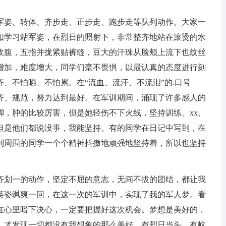
姿、转体、齐步走、正步走、跑步走等队列动作。大家一
如学习站军姿，在烈日的照射下，非常整齐地站在滚烫的水
收腹，五指并拢紧贴裤缝，豆大的汗珠从脸颊上流下也纹丝
增加，难度增大，同学们毫不畏惧，以最认真的态度进行刻
、不怕晒、不怕累。在“流血、流汗、不流泪”的.口号
齐、规范，努力达到最好。在军训期间，涌现了许多感人的
脚，肿的比较厉害，但是她轻伤不下火线，坚持训练。xx、
，但是他们都说没事，我能坚持。有的同学在日记中写到，在
到周围的同学一个个精神抖擞地顽强地坚持着，所以也坚持
划一的动作，坚定不屈的意志，无间不拔的团结，都让我
英姿飒爽一回，在这一次的军训中，实现了我的军人梦。看
在心里暗下决心，一定要把握好这次机会。梦想是美好的，
，才发现一切都没有我想象的那么美好。有烈日当头，有蚊