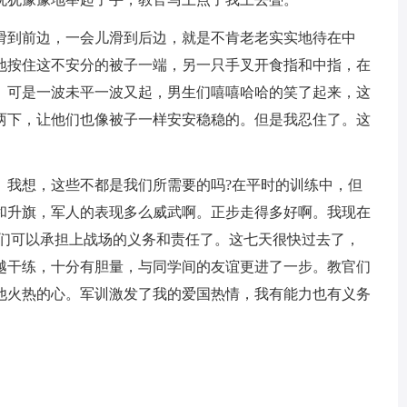
到前边，一会儿滑到后边，就是不肯老老实实地待在中
地按住这不安分的被子一端，另一只手叉开食指和中指，在
。可是一波未平一波又起，男生们嘻嘻哈哈的笑了起来，这
两下，让他们也像被子一样安安稳稳的。但是我忍住了。这
我想，这些不都是我们所需要的吗?在平时的训练中，但
和升旗，军人的表现多么威武啊。正步走得多好啊。我现在
我们可以承担上战场的义务和责任了。这七天很快过去了，
越干练，十分有胆量，与同学间的友谊更进了一步。教官们
他火热的心。军训激发了我的爱国热情，我有能力也有义务