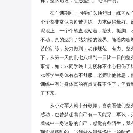
挥，整队迅速，意志坚强、纪律严明。
在军训期间，同学们头顶烈日，练习站军
个个都非常认真刻苦训练，力求做得最好。
泥地上，一个个笔直地站着，抬头、挺胸、
不动，真的达到了站如松的境界。随着内容
苦的训练，努力做到：动作规范、有力、整齐
下，从第一天的乱七八糟到一日比一日的整
事情，如：xx同学晚上走楼梯不小心扭伤了
xx等学生身体有点不舒服，老师让他休息
训练中有时身体真的有点支撑不住了，但看
了下来。
从小对军人就十分敬佩，喜欢看他们整齐
感动，也曾梦想着自己有一天能穿上军装，
着镜中一身迷彩的自己，感觉有些陌生，我
现实是残酷的。当我站在训练场地上的时候