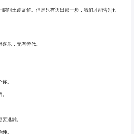
会一瞬间土崩瓦解。但是只有迈出那一步，我们才能告别过
得喜乐，无有旁代。
。
个你。
洒。
想要逃離。
单纯。