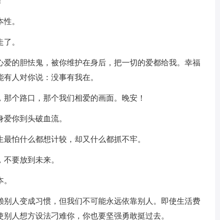
！
本性。
走了。
个心爱的胆怯鬼，被你维护在身后，把一切的爱都给我。幸福
能有人对你说：没事有我在。
，那个路口，那个我们相爱的画面。晚安！
身爱你到头破血流。
生最怕什么都想计较，却又什么都抓不牢。
，不要放到未来。
本。
依赖别人变成习惯，但我们不可能永远依靠别人。即使生活费
使别人想方设法刁难你，你也要坚强勇敢挺过去。