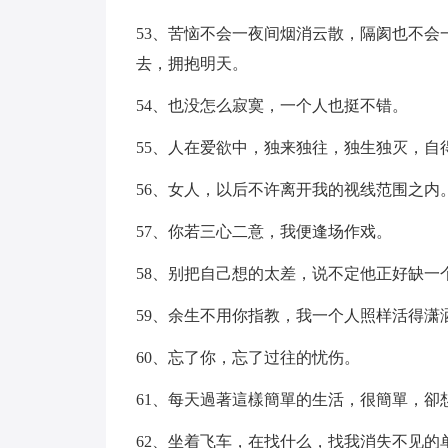
53、苦恼不会一夜间烟消云散，隔阂也不
去，拥抱明天。
54、也没怎么寂寞，一个人也挺不错。
55、人在爱欲中，独来独往，独生独灭，自
56、女人，以后不许离开我的视线范围之内
57、你若三心二意，我便逢场作戏。
58、别把自己想的太差，说不定他正好缺一
59、余生不用你指教，我一个人照样活得潇
60、忘了你，忘了过往的忧伤。
61、每天過著這樣簡單的生活，很簡單，卻
62、坐着飞车，在找什么，找我消失不见的