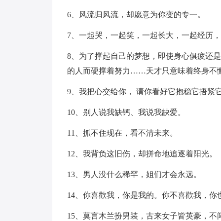
6、风流归风流，却愿意为你变的专一。
7、一起哭，一起笑，一起长大，一起经历
8、为了撑起自己的梦想，即使身心俱疲还
的人而硬撑着努力……天才只意味着终身不
9、我把心交给你， 请你看好它抱稳它捂紧
10、别人说我缺钙、我说我缺爱。
11、抓不住现在，看不清未来。
12、我背负这旧伤，却拼命地追逐着阳光。
13、男人没什么稀罕，姐们才会永远。
14、你喜歡我，你是我的。你不喜歡我，你
15、莫言木兰扮男装，古来女子皆英豪，不