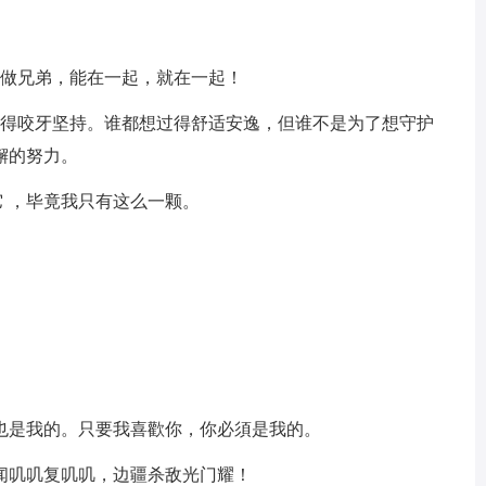
，做兄弟，能在一起，就在一起！
是得咬牙坚持。谁都想过得舒适安逸，但谁不是为了想守护
懈的努力。
它 ，毕竟我只有这么一颗。
也是我的。只要我喜歡你，你必須是我的。
闻叽叽复叽叽，边疆杀敌光门耀！