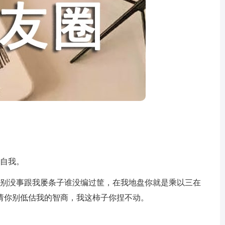
撑自我。
，别没事跟我屡条子谁没编过筐，在我地盘你就是乘以三在
请你别低估我的智商，我这柿子你捏不动。