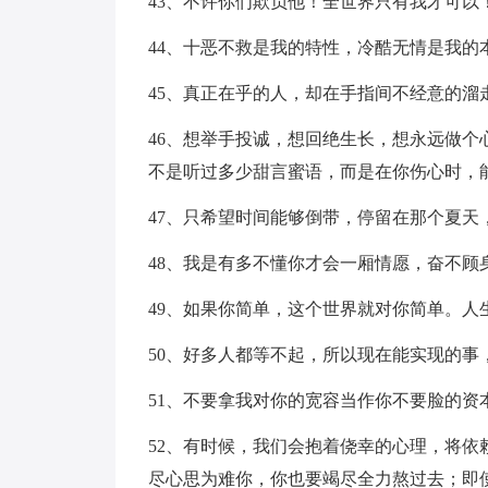
43、不许你们欺负他！全世界只有我才可以
44、十恶不救是我的特性，冷酷无情是我的
45、真正在乎的人，却在手指间不经意的溜
46、想举手投诚，想回绝生长，想永远做
不是听过多少甜言蜜语，而是在你伤心时，
47、只希望时间能够倒带，停留在那个夏天
48、我是有多不懂你才会一厢情愿，奋不顾
49、如果你简单，这个世界就对你简单。人
50、好多人都等不起，所以现在能实现的事
51、不要拿我对你的宽容当作你不要脸的资
52、有时候，我们会抱着侥幸的心理，将
尽心思为难你，你也要竭尽全力熬过去；即