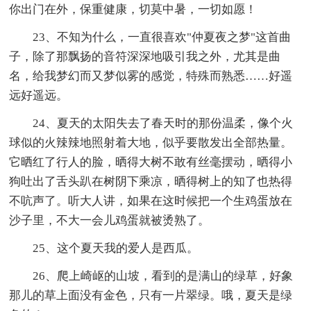
你出门在外，保重健康，切莫中暑，一切如愿！
23、不知为什么，一直很喜欢"仲夏夜之梦"这首曲
子，除了那飘扬的音符深深地吸引我之外，尤其是曲
名，给我梦幻而又梦似雾的感觉，特殊而熟悉……好遥
远好遥远。
24、夏天的太阳失去了春天时的那份温柔，像个火
球似的火辣辣地照射着大地，似乎要散发出全部热量。
它晒红了行人的脸，晒得大树不敢有丝毫摆动，晒得小
狗吐出了舌头趴在树阴下乘凉，晒得树上的知了也热得
不吭声了。听大人讲，如果在这时候把一个生鸡蛋放在
沙子里，不大一会儿鸡蛋就被烫熟了。
25、这个夏天我的爱人是西瓜。
26、爬上崎岖的山坡，看到的是满山的绿草，好象
那儿的草上面没有金色，只有一片翠绿。哦，夏天是绿