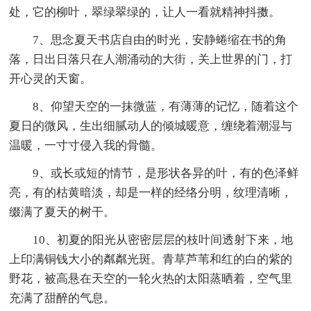
处，它的柳叶，翠绿翠绿的，让人一看就精神抖擞。
7、思念夏天书店自由的时光，安静蜷缩在书的角
落，日出日落只在人潮涌动的大街，关上世界的门，打
开心灵的天窗。
8、仰望天空的一抹微蓝，有薄薄的记忆，随着这个
夏日的微风，生出细腻动人的倾城暖意，缠绕着潮湿与
温暖，一寸寸侵入我的骨髓。
9、或长或短的情节，是形状各异的叶，有的色泽鲜
亮，有的枯黄暗淡，却是一样的经络分明，纹理清晰，
缀满了夏天的树干。
10、初夏的阳光从密密层层的枝叶间透射下来，地
上印满铜钱大小的粼粼光斑。青草芦苇和红的白的紫的
野花，被高悬在天空的一轮火热的太阳蒸晒着，空气里
充满了甜醉的气息。