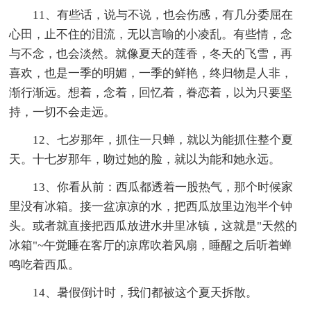
11、有些话，说与不说，也会伤感，有几分委屈在
心田，止不住的泪流，无以言喻的小凌乱。有些情，念
与不念，也会淡然。就像夏天的莲香，冬天的飞雪，再
喜欢，也是一季的明媚，一季的鲜艳，终归物是人非，
渐行渐远。想着，念着，回忆着，眷恋着，以为只要坚
持，一切不会走远。
12、七岁那年，抓住一只蝉，就以为能抓住整个夏
天。十七岁那年，吻过她的脸，就以为能和她永远。
13、你看从前：西瓜都透着一股热气，那个时候家
里没有冰箱。接一盆凉凉的水，把西瓜放里边泡半个钟
头。或者就直接把西瓜放进水井里冰镇，这就是"天然的
冰箱"~午觉睡在客厅的凉席吹着风扇，睡醒之后听着蝉
鸣吃着西瓜。
14、暑假倒计时，我们都被这个夏天拆散。