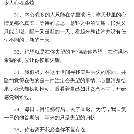
令人心魂迷炫。
31、内心戏多的人只能在梦里演吧，昨天梦里的心
情是那么真实，等待的忐忑、意料之中的失望，怅然又
只能自嘲。醒来又是新的一天，看起来和往常并没有任
何不同的，新的一天。
32、绝望就是在你失望的`时候给你希望，在你满怀
希望的时候让你彻底失望。
33、我似极力在这个世间寻找某种丢失的东西。并
隐约觉得在做的是一件注定会失望的事情。心里清楚结
果，欲念却执拗推动。眼看着自己如此贪恋不甘，开始
感觉到难过。
34、每日，目送那行船，去了又返。为何，我日复
一日的翘首期盼，等来的只是失望的归帆。
35、你若离开我必当你不复存在。