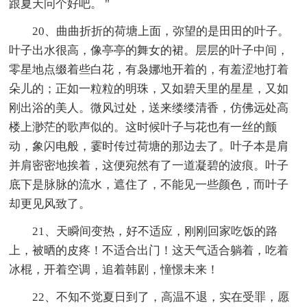
跟夏天问个好吧。 "
20、曲曲折折的荷塘上面，弥望的是田田的叶子。
叶子出水很高，像亭亭的舞女的裙。层层的叶子中间，
零星地点缀着些白花，有袅娜地开着的，有羞涩地打着
朵儿的；正如一粒粒的明珠，又如碧天里的星星，又如
刚出浴的美人。微风过处，送来缕缕清香，仿佛远处高
楼上渺茫的歌声似的。这时候叶子与花也有一丝的颤
动，象闪电般，霎时传过荷塘的那边去了。叶子本是肩
并肩密密地挨着，这便宛然有了一道凝碧的波痕。叶子
底下是脉脉的流水，遮住了，不能见一些颜色，而叶子
却更见风致了。
21、天瞬间变热，好不适应，刚刚回家吃饭的路
上，被晒的皮疼！不适合出门！这天气适合躺着，吃着
冰棍，开着空调，追着韩剧，憧憬未来！
22、不知不觉夏日到了，高温不退，实在受罪，愿