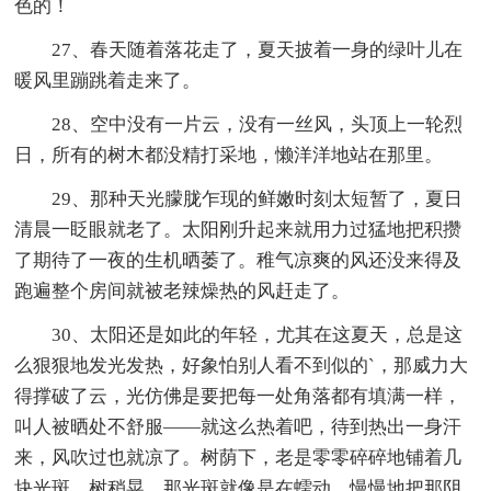
色的！
27、春天随着落花走了，夏天披着一身的绿叶儿在
暖风里蹦跳着走来了。
28、空中没有一片云，没有一丝风，头顶上一轮烈
日，所有的树木都没精打采地，懒洋洋地站在那里。
29、那种天光朦胧乍现的鲜嫩时刻太短暂了，夏日
清晨一眨眼就老了。太阳刚升起来就用力过猛地把积攒
了期待了一夜的生机晒萎了。稚气凉爽的风还没来得及
跑遍整个房间就被老辣燥热的风赶走了。
30、太阳还是如此的年轻，尤其在这夏天，总是这
么狠狠地发光发热，好象怕别人看不到似的`，那威力大
得撑破了云，光仿佛是要把每一处角落都有填满一样，
叫人被晒处不舒服——就这么热着吧，待到热出一身汗
来，风吹过也就凉了。树荫下，老是零零碎碎地铺着几
块光斑，树稍晃，那光斑就像是在蠕动，慢慢地把那阴