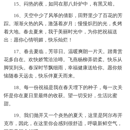
15、闷热的夜，如同在那八卦炉中，有黑又暗。
16、天空中少了风筝的倩影，田野里少了百花的芳
踪。渐渐火热的风，激荡着岁月；慢慢炽烈的光，炙烤
着大地。春去夏来，我于美丽时光中，为你把祝福送
出：愿你心情明媚，快乐灿烂！
17、春去夏临，芳菲日。温暖爽朗一片天。踏青赏
花多自在。欢快娇莺洽洽啼。飞燕杨柳弄碧柔。快乐从
脚笑到头。春深时节飘细雨，幸福健康送给你。愿你烦
恼随春天远去，快乐伴夏天而来。
18、每一份祝福是我在春天埋下的种子，每一次关
怀是你在夏日里最终的收获。望一切安好，生活比蜜
甜。
19、我们抛开又一个炎热的夏天，这里是阿尔布开
克市，因此，在这里你会感到很舒适，呼吸新鲜空气，