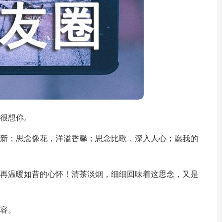
是很想你。
清新；思念像花，洋溢香馨；思念比歌，深入人心；愿我的
不再温暖如昔的心怀！清茶淡烟，细细回味着这思念，又是
颜容。