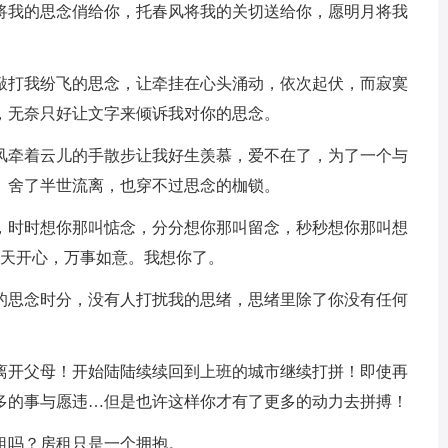
雁将我的思念俏给你，托春风将我的关切送给你，愿明月将我
，敲打我纷飞的思念，让牵挂在心头涌动，依次起伏，而寂寞
，无奈只好让文字来倾诉我对你的思念。
到风牵着云儿的手散步让我好生羡慕，爱不在了，为了一个与
。舍了半世流离，也穿不过思念的枷锁。
念，时时想你那叫惦念，分分想你那叫留念，秒秒想你那叫想
天天开心，万事如意。我想你了。
好的思念时分，没有人打扰我的思绪，思绪里除了你没有任何
，离开父母！开始陆陆续续回到上班的城市继续打拼！即使再
多的事与愿违…但是也许这样你才有了更多的动力去拼搏！
租吗？房租只是一个拥抱。