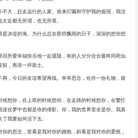
不小不大，赶走远行的人家。谁来叮嘱和守护我的倔强，我没
远太近都无所谓，也无所畏。
不再是决堤的海。为什么总在那些飘雨的日子，深深的把你想
间寻回所爱幸福快乐地一起退隐，有的人分分合合最终同死仙
坟前，再添一抔新土。
经不再，今日的友谊希望再续。串串思念，化作一份礼物，留
的时候想你，在上班的时候想你，在走路的时候想你，在繁忙
就连在梦中也都是你的倩影。你，我的世界里全是你。我真
失了我要如何活下去。
我对你的思念，竖看是我对你的拥抱，斜看是我对你的爱抚，