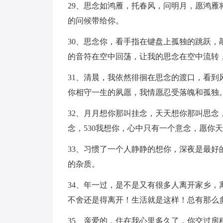
29、思念如鸿雁，托春风，问明月，愿鸿
的问候带给你。
30、思念你，看手指在键盘上孤独的跳跃
的音符在空中回荡，让我的思念在空中流转
31、清晨，我依然徘徊在思念的渡口，看
你相守一生的夙愿，我情愿忍受落魄和孤独
32、月月想你那叫挂念，天天想你那叫思
念，530我想你，心中只有一个意念，愿你
33、习惯了一个人静静的想你，深夜是最
的杂质。
34、年一过，是不是又有很多人离开家乡
不舍还是得离开！生活就是这样！总有那么
35、亲爱的，住在我心里多久了，你交过房