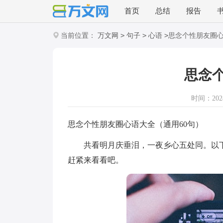
首页
总结
报告
>
>
>
当前位置：
万文网
句子
心语
思念个性朋友圈
思念
时间：2024-
思念个性朋友圈心语大全（通用60句）
共看明月庆垂泪，一夜乡心五处同。以下
赶紧来看看吧。