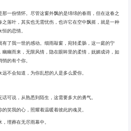
还是那一份情怀。尽管这窗外飘的是绵绵的春雨，但在这春之
春之落叶，其实也无需忧伤，也许它在空中飘摇，就是一种
永恒的恋情。
，就有了我一世的感动。细雨敲窗，宛转柔肠，这一庭的宁
，幽幽而来，无限风情，隐在眼眸里的柔情，妩媚成诗，如
悄悄的有个你。
永远不会知道，为你乱想的人是多么爱你。
到无话可说，从熟悉到陌生，这需要多大的勇气。
你的笑我的心，照耀着温暖着彼此的魂灵。
水，埋葬在无尽雨幕中。