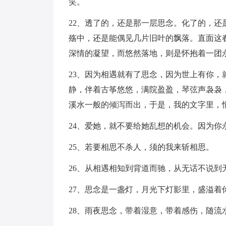
笑。
22、透了的，还是那一层思念。化了的，
殇中，还是能偶见几片旧叶的飘落。直面这
深情的凝望，而悠然落地，则是怀抱着一团
23、因为相遇就有了思念，因为世上有你
静，伴着古筝悠悠，满院盈盈，琴弦声袅袅
溪水一般的倾泻而出，于是，我的文字里，
24、爱她，就不要给她乱想的机会。因为你
25、若要相思不杀人，须的我来斩相思。
26、从相遇相知到背道而驰，从无话不说
27、思念是一盏灯，月光下灯影里，盛溢着
28、雨夜思念，带着湿意，带着感伤，随流