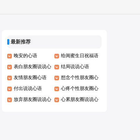
最新推荐
晚安的心语
给闺蜜生日祝福语
表白朋友圈说说心
暖心
结局说说心语
语
友情朋友圈心语
想念个性朋友圈心
付出说说心语
语
心疼个性朋友圈心
放弃朋友圈说说心
语
心累朋友圈说说心
语
语