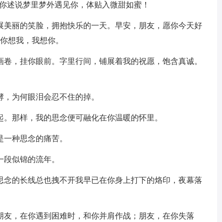
，和你述说梦里梦外遇见你，体贴入微甜如蜜！
舒展美丽的笑脸，拥抱快乐的一天。早安，朋友，愿你今天好
愿你想我，我想你。
的画卷，挂你眼前。字里行间，铺展着我的祝愿，饱含真诚。
酵，为何眼泪会忍不住的掉。
一起。那样，我的思念便可融化在你温暖的怀里。
是一种思念的痛苦。
一段似锦的流年。
，思念的长线总也拽不开我早已在你身上打下的烙印，夜幕落
；朋友，在你遇到困难时，和你并肩作战；朋友，在你失落