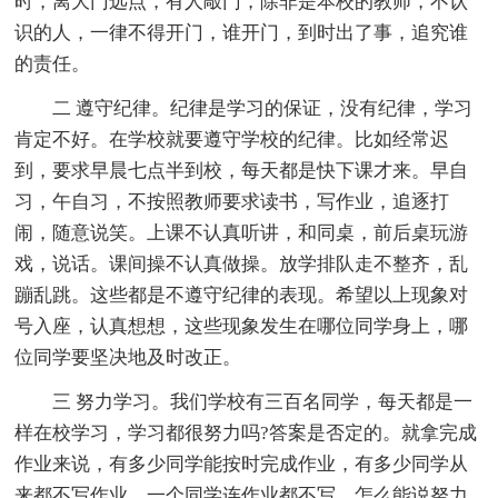
时，离大门远点，有人敲门，除非是本校的教师，不认
识的人，一律不得开门，谁开门，到时出了事，追究谁
的责任。
二 遵守纪律。纪律是学习的保证，没有纪律，学习
肯定不好。在学校就要遵守学校的纪律。比如经常迟
到，要求早晨七点半到校，每天都是快下课才来。早自
习，午自习，不按照教师要求读书，写作业，追逐打
闹，随意说笑。上课不认真听讲，和同桌，前后桌玩游
戏，说话。课间操不认真做操。放学排队走不整齐，乱
蹦乱跳。这些都是不遵守纪律的表现。希望以上现象对
号入座，认真想想，这些现象发生在哪位同学身上，哪
位同学要坚决地及时改正。
三 努力学习。我们学校有三百名同学，每天都是一
样在校学习，学习都很努力吗?答案是否定的。就拿完成
作业来说，有多少同学能按时完成作业，有多少同学从
来都不写作业。一个同学连作业都不写，怎么能说努力