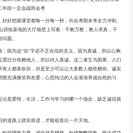
二年段一定会战胜会考
好好把握课堂都每一分每一秒，向会考期末考全力冲刺。
头山训练基地的大厅墙壁上写着：千教万教，教人求真，千
信问题。
因为这“信”字还不乏自信的含义。因为真诚，所以心胸
无需过分依赖他人，所以待人真诚。这二者互为因果。人们
所有人都喜欢你，但是至少可以让大多数人都依赖你。诚实
周围充满微笑和友爱；心思纯洁的人会渐渐养成自然的习
论是爱情，生活，工作与学习的哪一个场合，缺乏诚信就
的道路上踏实前进，才能创造出一片天地。
时代呼唤力量，诚信就是榜样。杜绝舞弊现象，抵达成功