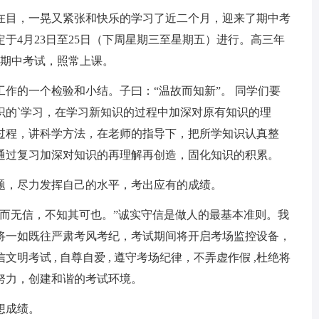
目，一晃又紧张和快乐的学习了近二个月，迎来了期中考
于4月23日至25日（下周星期三至星期五）进行。高三年
次期中考试，照常上课。
的一个检验和小结。子曰：“温故而知新”。 同学们要
识的`学习，在学习新知识的过程中加深对原有知识的理
过程，讲科学方法，在老师的指导下，把所学知识认真整
通过复习加深对知识的再理解再创造，固化知识的积累。
，尽力发挥自己的水平，考出应有的成绩。
无信，不知其可也。”诚实守信是做人的最基本准则。我
将一如既往严肃考风考纪，考试期间将开启考场监控设备，
考试 , 自尊自爱 , 遵守考场纪律，不弄虚作假 ,杜绝将
努力，创建和谐的考试环境。
想成绩。