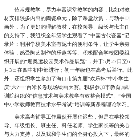
依常规教学，尽力丰富课堂教学的内容，比如对教
材安排较多内容的陶瓷单元，除了课堂欣赏，与动手画
画外，为了更好的理解教材，在校领导、级长与班主任
的支持下，我组织全年级学生观看了“中国古代瓷器”记
录片；利用学校美术室有泥土的便利条件，让学生亲身
体验，感受陶艺制作的乐趣等等。积极配合学校团委组
织开展的“迎奥运校园美术作品展览”，并于5月27日至6
月3日在四中初中部进行；初一年级也在高考后举行。此
外，还组织学生参加了海口市第九届"欢乐杯"中小学生
庆"六?一"百米长卷现场绘画大赛。积极参加市教育局研
训院组织的"信息技术与美术教学有效整合模式"、“全国
中小学教师教育技术水平考试”培训等新课程理论学习。
美术高考辅导工作虽然开展稍迟些，但是在学校领
导、年级组长、班主任、科任老师、学生家长等的关心
与大力支持，以及我和学生们的全身心投入下，最终的