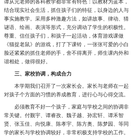
谭从元老师的各科教学都非常有特色：以教材为蓝本，
结合现实社会生活，抓住孩子们的特征，以身边的人与
事实施教学。采用多种激趣方法，如讲故事、律动、猜
谜语、绘画、表演等形式，充分调动了学生的积极性。
尊重、信任孩子们，和孩子一起活动，体育游戏课做
《猫捉老鼠》的游戏，打了下课铃，一张张可爱的小白
脸还紧紧的抓住老师的手，舍不得离开，师生课内外和
谐相处，做得很好。
三、家校协调，构成合力
本学期我们召开了一次家长会。家长与老师在一起
对孩子个方面的习惯的养成教育，进行心与心得交流。
必须教育不好一个孩子，家庭与学校之间的协调非
常关键。付觐宇、谭睿孜、魏子越、孙宏轩、谭禾智
贤、张玉佳、向悦康、陈孝宇、陈方奥、陈梦园、等同
学的家长与学校协调较好，非常积极支持学校的工作。