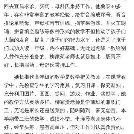
回去宜昌求诊、买药，母舒氏秉持工作。他桑泰30多
年，存有非常丰富的教学经验，给拼音编成序号、听音
推论单韵母、声母和音节训练、摘苹果游戏、开火车朗
诵、拼音填空题练等多种形式的教学不但推动了孩子们
大脑的发育，提高了孩子们的智力水平，还是为了孩子
们成功入读一年级，踢不好基础，无此起跑线上败给别
人并作充分准备的。柳家菊老师也就是如此，肠胃不
好，长期服药，母舒氏秉持工作。
她长期代高年级的数学是数学把关教师，在课堂教
学中，先检查学生的学习用具，复习旧课，探究新知，
充分利用图片、画图、提问、游戏、作业、奖励等，她
的教学方法灵活多样。柳家贵老师是学前班的兼职门
卫，无论是家长还是送菜的，随叫随到，豪无怨言。本
学期带二班的数学，成绩不错。李瑾霞老师身体也不
好，经常头疼，患有高血压，但对工作时认真负责的.。