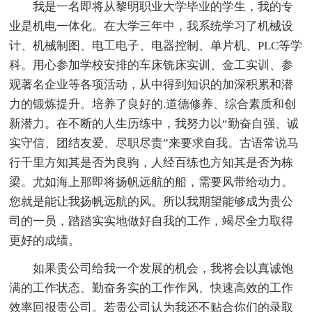
我是一名即将从黎明职业大学毕业的学生，我的专
业是机电一体化。在大学三年中，我系统学习了机械设
计、机械制图、电工电子、电器控制、单片机、PLC等学
科。用心参加学校安排的车床铣床实训、金工实训、参
观著名企业等各项活动，从中得到知识的加深积累和潜
力的锻炼提升。培养了良好的.道德修养、综合素质和创
新潜力。在不断的人生历练中，我努力以“勤奋自强、诚
实守信、团结友爱、尽职尽责”来要求自我。古语常说马
行千里方知其是否为良驹，人经百练也方知其是否为栋
梁。尤如海上那即将扬帆远航的船，需要风带给动力。
您就是能让我扬帆远航的风。所以我期望能够成为贵公
司的一员，踏踏实实地做好自我的工作，竭尽全力取得
更好的成绩。
如果贵公司给我一个发展的机会，我将会以真诚饱
满的工作状态、勤奋务实的工作作风、快速高效的工作
效率回报贵公司。若贵公司认为我还不贴合你们的录取