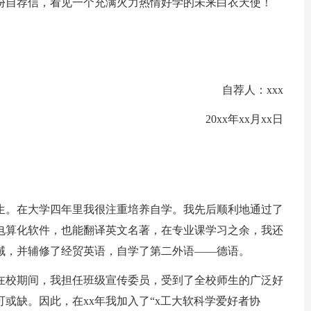
自荐信，看见一个充满火力热情好学的未来白衣天使！
自荐人：xxx
20xx年xx月xx日
生。在大学四年里我很注重培养自学。我先后顺利地通过了
计电算化软件，也能翻译英文名著，在专业课学习之余，我还
域，并辅修了经贸英语，自学了第二外语——德语。
校期间，我担任班级宣传委员，受到了全校师生的广泛好
或缺。因此，在xx年我加入了“x工大软科学爱好者协