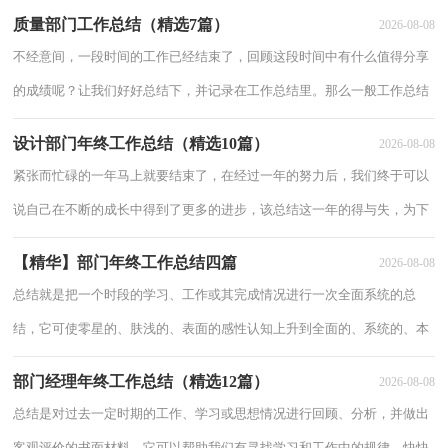
总结才能让自己的努力更有方向哦。是不是无从下笔、没有头绪？以下是
质量部门工作总结（精选7篇）
2026-08-08
小编为大
不经意间，一段时间的工作已经结束了，回顾这段时间中有什么值得分享
的成绩呢？让我们好好总结下，并记录在工作总结里。那么一般工作总结
是怎么写的呢？下面是小编整理的质量部门工作总结（精选7篇），仅供
设计部门年终工作总结（精选10篇）
2026-08-08
参考，欢
紧张而忙碌的一年马上就要结束了，在经过一年的努力后，我们终于可以
说自己在不断的成长中得到了更多的进步，该总结这一年的得与失，为下
一年的工作奠定基础了。相信写年终总结是一个让许多人都头痛的问题，
【精华】部门年终工作总结四篇
2026-08-08
以下是小
总结就是把一个时段的学习、工作或其完成情况进行一次全面系统的总
结，它可使零星的、肤浅的、表面的感性认知上升到全面的、系统的、本
质的理性认识上来，让我们一起认真地写一份总结吧。那么如何把总结写
部门经理年终工作总结（精选12篇）
2026-08-08
出新花样呢
总结是对过去一定时期的工作、学习或思想情况进行回顾、分析，并做出
客观评价的书面材料，它可以帮助我们有寻找学习和工作中的规律，快快