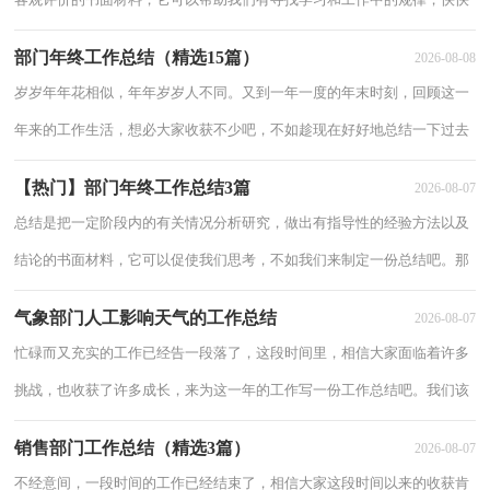
来写一份总结吧。总结怎么写才能发挥它的作用呢？下面是小编整理的部
部门年终工作总结（精选15篇）
2026-08-08
门经理年
岁岁年年花相似，年年岁岁人不同。又到一年一度的年末时刻，回顾这一
年来的工作生活，想必大家收获不少吧，不如趁现在好好地总结一下过去
的工作，争取来年再创佳绩！如何输出一份打动人心的年终总结呢？以下
【热门】部门年终工作总结3篇
2026-08-07
是小编为
总结是把一定阶段内的有关情况分析研究，做出有指导性的经验方法以及
结论的书面材料，它可以促使我们思考，不如我们来制定一份总结吧。那
么总结应该包括什么内容呢？以下是小编帮大家整理的部门年终工作总结
气象部门人工影响天气的工作总结
2026-08-07
3篇，欢
忙碌而又充实的工作已经告一段落了，这段时间里，相信大家面临着许多
挑战，也收获了许多成长，来为这一年的工作写一份工作总结吧。我们该
怎么去写工作总结呢？下面是小编收集整理的气象部门人工影响天气的工
销售部门工作总结（精选3篇）
2026-08-07
作总结，
不经意间，一段时间的工作已经结束了，相信大家这段时间以来的收获肯