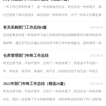
增长才干
一年工作已经到年尾了，这一年也将成为过去，经过过去一年的努力，我
们已然有了很大的进步，该总结这一年的得与失，为下一年的工作奠定基
础了。相信写年终总结是一个让许多人都头痛的问题，下面是小编精心整
有关采购部门工作总结4篇
2026-08-08
理的人事
总结是事后对某一阶段的学习或工作情况作加以回顾检查并分析评价的书
面材料，通过它可以正确认识以往学习和工作中的优缺点，是时候写一份
总结了。你所见过的总结应该是什么样的？下面是小编帮大家整理的采购
仓库管理部门年终工作总结
2026-08-08
部门工作
时光过得飞快，不知不觉中，又到了一年的末尾了，回首这不平凡的一
年，有欢笑，有泪水，有成长，有不足，好好的总结下自己这一年的工
作，让来年少走弯路吧！那么什么样的年终总结是你的领导或者老板所期
2022年部门年终工作总结（精选26篇）
2026-08-08
望看到的呢？
时光过得飞快，不知不觉中，又到了一年的末尾了，经过过去一年的辛勤
付出，我们一定积累了不少经验和教训，你的年终总结写好了吗？适时做