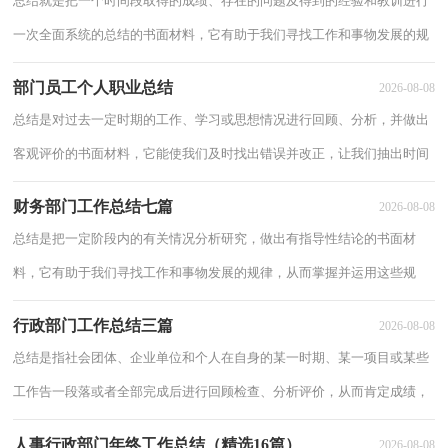
总结就是把一个时间段取得的成绩、存在的问题及得到的经验和教训进行
一次全面系统的总结的书面材料，它有助于我们寻找工作和事物发展的规
律，从而掌握并运用这些规律，为此要我们写一份总结。那么总结应该包
部门员工个人职业总结
2026-08-08
括什么内
总结是对过去一定时期的工作、学习或思想情况进行回顾、分析，并做出
客观评价的书面材料，它能使我们及时找出错误并改正，让我们抽出时间
写写总结吧。那么总结要注意有什么内容呢？下面是小编为大家收集的部
财务部门工作总结七篇
2026-08-08
门员工个
总结是把一定阶段内的有关情况分析研究，做出有指导性结论的书面材
料，它有助于我们寻找工作和事物发展的规律，从而掌握并运用这些规
律，不妨让我们认真地完成总结吧。如何把总结做到重点突出呢？以下是
行政部门工作总结三篇
2026-08-08
小编整理的财
总结是指社会团体、企业单位和个人在自身的某一时期、某一项目或某些
工作告一段落或者全部完成后进行回顾检查、分析评价，从而肯定成绩，
得到经验，找出差距，得出教训和一些规律性认识的一种书面材料，它是
人事行政部门年终工作总结（精选16篇）
2026-08-08