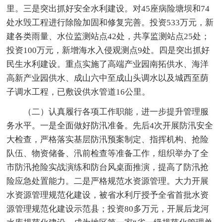
里。三是突出抓好安全水利建设。对45座病险塘坝和74
处水毁工程进行除险加固和修复完善。投资533万元，新
建各类雨量、水位监测站点42处，共享监测站点25处；
投资100万元，新增海水入侵观测点9处。四是突出抓好
民生水利建设。重点实施了高端产业园南拓供水、海洋
高新产业园供水、成山六中至成山头调水以及城西至荫
子调水工程，已敷设供水管道16公里。
（二）认真履行各项工作职能，进一步提升管理服
务水平。一是全面做好防汛准备。先后4次开展防汛安全
大检查，严格落实基层防汛预案制定、指挥机构、抢险
队伍、物资储备、汛前检查等准备工作，组织举办了全
市防汛抢险实战演练和防台风桌面推演，提高了防汛抢
险应急处置能力。二是严格规范水资源管理。大力开展
水资源管理规范化建设，被省水利厅授予全省首批水资
源管理规范化建设示范县；投资80多万元，开展后龙河