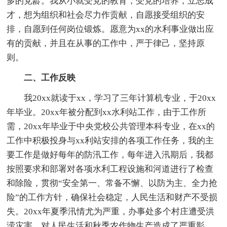
多的党龄。我从小就受党的教育，受党的培养，立志成
才，想为组织和社会尽力作贡献，自愿接受组织的安
排，自愿到任何岗位锻炼。愿意为xx的水利事业做出应
有的贡献，并且在从事的工作中，严于律己，坚持原
则。
二、工作反映
我20xx就读于xx，学习了三年计算机专业，于20xx
年毕业。20xx年被分配到xx水利站工作，由于工作所
需，20xx年毕业于中央党校公共管理本科专业，在xx的
工作中积极投身与xx利站安排的各项工作任务，我的主
要工作是做好每年的防汛工作，每年进入汛期后，我都
按照要求和部署对各项水利工程设施和河道进行了检查
和除险，贯彻“安全第一、常备不懈、以防为主、全力抢
险”的工作方针，确保社会稳定，人民生活和财产不受损
失。20xx年夏季汛情尤为严重，办事处多个村庄遭受洪
涝灾害，对人民生活和秋季农作物生产造成了严重影