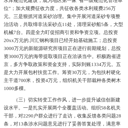
水库规范化建设，成为地区第一家“省一级规范化管理单
位”；加大规费征收力度，共征收各类水利规费256万
元。三是狠抓河道采砂治理。集中开展河道采砂专项整
治活动，共取缔非法采砂点11处，清理采砂船5条，大型
机械7台。四是全力盯促招商引资和争资立项。总投资
20xx万元的.川汇钢构项目已经开始基础施工；总投资
3000万元的新能源研究所项目正在进行前期规划，总投
资3000万元的海带提取项目正在洽谈当中。积极跑省进
京，多方争取政策和资金支持，实际到账1334万元。五
是大力开展包村扶贫工作。筹资30万元，为包扶村硬化
主干道700米，投资4万元，组织机关干部栽种各类树木
1000多棵。
（三）切实转变工作作风，进一步提升诚信创新建
设水平。一是扎实开展两个全覆盖活动。组织58名机关
干部，对2290户群众进行了走访，收集反馈各类问题28
条，对13条涉水问题意见进行了妥善答复处理，满意率