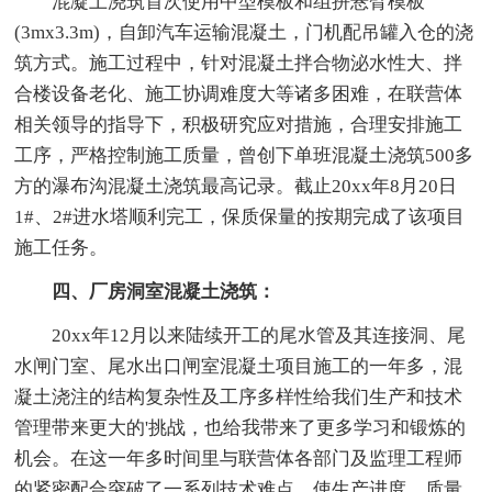
混凝土浇筑首次使用中型模板和组拼悬臂模板
(3mx3.3m)，自卸汽车运输混凝土，门机配吊罐入仓的浇
筑方式。施工过程中，针对混凝土拌合物泌水性大、拌
合楼设备老化、施工协调难度大等诸多困难，在联营体
相关领导的指导下，积极研究应对措施，合理安排施工
工序，严格控制施工质量，曾创下单班混凝土浇筑500多
方的瀑布沟混凝土浇筑最高记录。截止20xx年8月20日
1#、2#进水塔顺利完工，保质保量的按期完成了该项目
施工任务。
四、厂房洞室混凝土浇筑：
20xx年12月以来陆续开工的尾水管及其连接洞、尾
水闸门室、尾水出口闸室混凝土项目施工的一年多，混
凝土浇注的结构复杂性及工序多样性给我们生产和技术
管理带来更大的'挑战，也给我带来了更多学习和锻炼的
机会。在这一年多时间里与联营体各部门及监理工程师
的紧密配合突破了一系列技术难点，使生产进度、质量