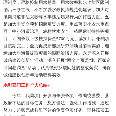
理制度，严格控制用水总量、用水效率和水功能区限制
纳污三条红线，不断加强水政执法规范化建设，加大对
汛期河道非法采砂等水事违法违规行为的打击力度。五
是加大争资立项和招商引资力度。重点落实小农水重点
县、中小河道治理、农村饮水安全、移民后期扶持等项
目，计划争取上级扶持资金5700万元。落实川汇钢构项
目按期完工，全力促成新能源研究所项目落地实施，继
续加大对海带提取项目的跟踪洽谈力度。六是深入开展
诚信建设创新年活动。深入开展“两个全覆盖”和“百家企
业问卷调查”活动，认真做好反馈问题的整改落实，确保
诚信建设创新年活动取得实效。
水利部门工作个人总结7
今年，我局项目开发与争资争项工作围绕县委、县
政府下达的目标任务，想方设法，强化工作措施，通过
努力，超额完成县里下达的争资争项任务。现将该项工