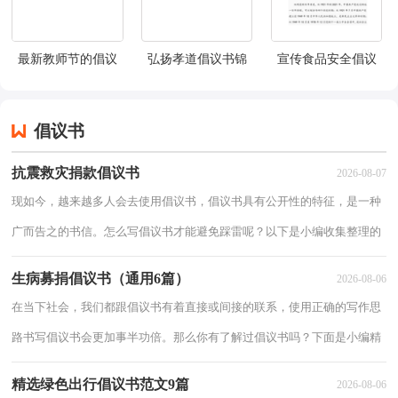
最新教师节的倡议
弘扬孝道倡议书锦
宣传食品安全倡议
书范文（通用6篇）
集六篇
书（精选10篇）
倡议书
抗震救灾捐款倡议书
2026-08-07
现如今，越来越多人会去使用倡议书，倡议书具有公开性的特征，是一种
广而告之的书信。怎么写倡议书才能避免踩雷呢？以下是小编收集整理的
抗震救灾捐款倡议书，仅供参考，大家一起来看看吧。抗震救灾捐款倡议
生病募捐倡议书（通用6篇）
2026-08-06
书120
在当下社会，我们都跟倡议书有着直接或间接的联系，使用正确的写作思
路书写倡议书会更加事半功倍。那么你有了解过倡议书吗？下面是小编精
心整理的生病募捐倡议书（通用6篇），欢迎大家分享。生病募捐倡议书1
精选绿色出行倡议书范文9篇
2026-08-06
各位同