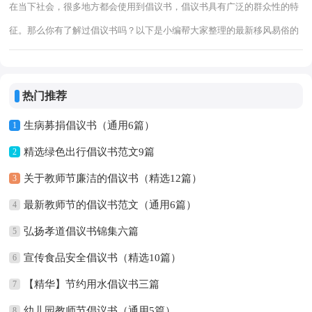
在当下社会，很多地方都会使用到倡议书，倡议书具有广泛的群众性的特
征。那么你有了解过倡议书吗？以下是小编帮大家整理的最新移风易俗的
倡议书范文（通用8篇），欢迎阅读，希望大家能够喜欢。移风易俗的倡
议书1勤
热门推荐
生病募捐倡议书（通用6篇）
1
精选绿色出行倡议书范文9篇
2
关于教师节廉洁的倡议书（精选12篇）
3
最新教师节的倡议书范文（通用6篇）
4
弘扬孝道倡议书锦集六篇
5
宣传食品安全倡议书（精选10篇）
6
【精华】节约用水倡议书三篇
7
幼儿园教师节倡议书（通用5篇）
8