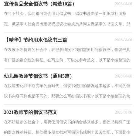
宣传食品安全倡议书（精选10篇）
2026-08-06
吧！以下是
在当下社会，我们都可能会用到倡议书，倡议书是由某一组织或社团拟
定、就某事向社会提出建议或提议社会成员共同去做某事的书面文章。那
么，怎么去写倡议书呢？下面是小编为大家收集的宣传食品安全倡议书，
【精华】节约用水倡议书三篇
2026-08-06
希望能够帮
在发展不断提速的社会中，在很多情况下我们需要用到倡议书，倡议书具
有广泛的群众性的特征。在写之前，可以先参考范文，以下是小编整理的
节约用水倡议书3篇，欢迎大家分享。节约用水倡议书 篇1水是生命之源，
幼儿园教师节倡议书（通用5篇）
2026-08-06
这句
在快速变化和不断变革的新时代，倡议书使用的情况越来越多，不同的倡
议书内容同样也是不同的。那要怎么写好倡议书呢？以下是小编整理的幼
儿园教师节倡议书（通用5篇），希望能够帮助到大家。幼儿园教师节倡
2021教师节的倡议书范文
2026-08-06
议书1亲
在不断进步的社会中，需要使用倡议书的场合越来越多，倡议书具有广泛
的群众性的特征。相信很多朋友都对写倡议书感到非常苦恼吧，下面是小