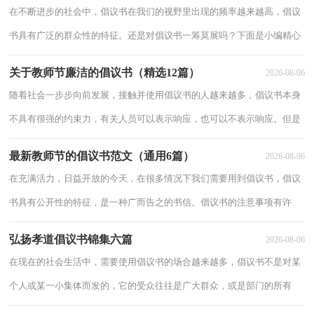
在不断进步的社会中，倡议书在我们的视野里出现的频率越来越高，倡议
书具有广泛的群众性的特征。还是对倡议书一筹莫展吗？下面是小编精心
整理的绿色出行倡议书10篇，欢迎阅读与收藏。绿色出行倡议书 篇1广大
关于教师节廉洁的倡议书（精选12篇）
2026-08-06
市民
随着社会一步步向前发展，接触并使用倡议书的人越来越多，倡议书本身
不具有很强的约束力，有关人员可以表示响应，也可以不表示响应。但是
你知道怎样才能写的好吗？下面是小编精心整理的关于教师节廉洁的倡议
最新教师节的倡议书范文（通用6篇）
2026-08-06
书，欢迎
在充满活力，日益开放的今天，在很多情况下我们需要用到倡议书，倡议
书具有公开性的特征，是一种广而告之的书信。倡议书的注意事项有许
多，你确定会写吗？下面是小编精心整理的最新教师节的倡议书范文（通
弘扬孝道倡议书锦集六篇
2026-08-06
用6篇），
在现在的社会生活中，需要使用倡议书的场合越来越多，倡议书不是对某
个人或某一小集体而发的，它的受众往往是广大群众，或是部门的所有
人，或是一个地区的所有人，甚至是全国人民。来参考自己需要的倡议书