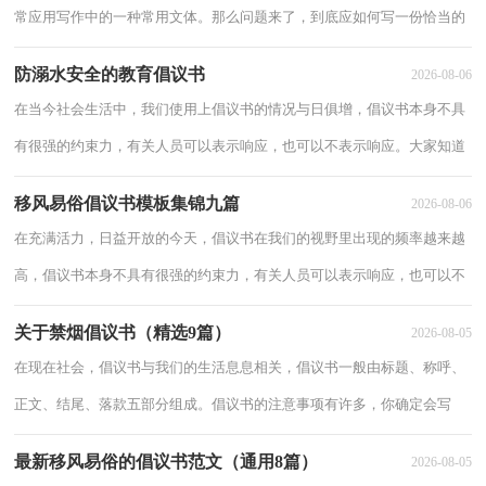
常应用写作中的一种常用文体。那么问题来了，到底应如何写一份恰当的
倡议书呢？下面是小编收集整理的廉洁教师节倡议书范文（通用7篇），
防溺水安全的教育倡议书
2026-08-06
仅供参考
在当今社会生活中，我们使用上倡议书的情况与日俱增，倡议书本身不具
有很强的约束力，有关人员可以表示响应，也可以不表示响应。大家知道
倡议书的格式吗？以下是小编精心整理的防溺水安全的教育倡议书，欢迎
移风易俗倡议书模板集锦九篇
2026-08-06
大家借鉴
在充满活力，日益开放的今天，倡议书在我们的视野里出现的频率越来越
高，倡议书本身不具有很强的约束力，有关人员可以表示响应，也可以不
表示响应。那要怎么写好倡议书呢？下面是小编精心整理的移风易俗倡议
关于禁烟倡议书（精选9篇）
2026-08-05
书9篇，
在现在社会，倡议书与我们的生活息息相关，倡议书一般由标题、称呼、
正文、结尾、落款五部分组成。倡议书的注意事项有许多，你确定会写
吗？下面是小编整理的禁烟倡议书，仅供参考，欢迎大家阅读。禁烟倡议
最新移风易俗的倡议书范文（通用8篇）
2026-08-05
书 篇1区