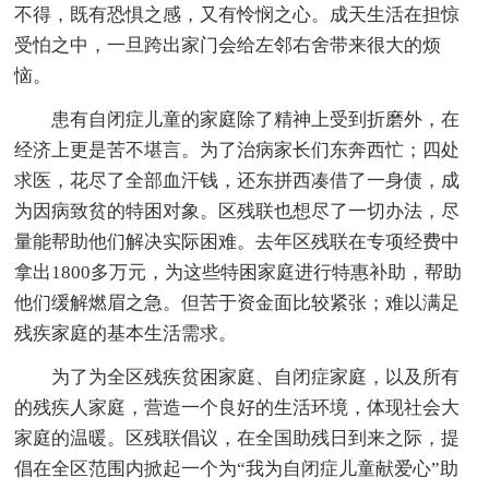
不得，既有恐惧之感，又有怜悯之心。成天生活在担惊
受怕之中，一旦跨出家门会给左邻右舍带来很大的烦
恼。
患有自闭症儿童的家庭除了精神上受到折磨外，在
经济上更是苦不堪言。为了治病家长们东奔西忙；四处
求医，花尽了全部血汗钱，还东拼西凑借了一身债，成
为因病致贫的特困对象。区残联也想尽了一切办法，尽
量能帮助他们解决实际困难。去年区残联在专项经费中
拿出1800多万元，为这些特困家庭进行特惠补助，帮助
他们缓解燃眉之急。但苦于资金面比较紧张；难以满足
残疾家庭的基本生活需求。
为了为全区残疾贫困家庭、自闭症家庭，以及所有
的残疾人家庭，营造一个良好的生活环境，体现社会大
家庭的温暖。区残联倡议，在全国助残日到来之际，提
倡在全区范围内掀起一个为“我为自闭症儿童献爱心”助