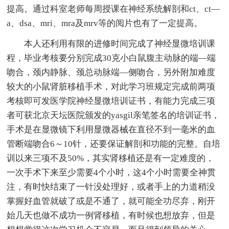
提高。通过科室老师每周授课在神经系统解剖和ct、ct—
a、dsa、mri、mra及mrv等的阅片也有了一定提高。
本人还利用有限的进修时间完成了神经显微培训课
程，毕业考核要分别完成30克小白鼠腹主动脉的端—端
吻合，颈内静脉、颈总动脉端—侧吻合，另外附加难度
较大的小鼠肾脏移植手术，对此学习班规定完成前两项
考核即可发医学院神经显微培训证书，有能力完成三项
者可获北京天坛医院颁发的yasgil亲笔签名的培训证书，
手术是在显微镜下利用显微器械在直径不到一毫米的血
管断端吻合6～10针，还要保证解剖和功能的完整。自培
训以来三项不及50%，其实肾移植还是有一定难度的，
一次手术下来至少需要4个小时，这4个小时需要全神贯
注，有时快结束了一针没处理好，或者手上的力道稍没
掌握好血管就破了或是不通了，就可能全功尽弃，刚开
始几天也做不成功一例肾移植，有时候也想放弃，但是