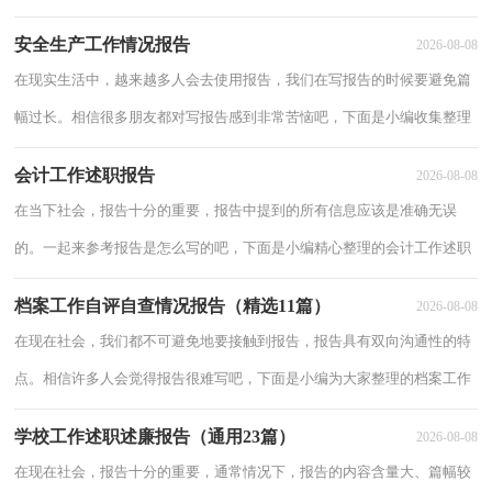
校教研工作述职报告，仅供参考，欢迎大家阅读。学校教研工作述职报告
安全生产工作情况报告
2026-08-08
1语文教
在现实生活中，越来越多人会去使用报告，我们在写报告的时候要避免篇
幅过长。相信很多朋友都对写报告感到非常苦恼吧，下面是小编收集整理
的安全生产工作情况报告，仅供参考，大家一起来看看吧。安全生产工作
会计工作述职报告
2026-08-08
情况报告
在当下社会，报告十分的重要，报告中提到的所有信息应该是准确无误
的。一起来参考报告是怎么写的吧，下面是小编精心整理的会计工作述职
报告，希望能够帮助到大家。会计工作述职报告1回顾既紧张而又充实的
档案工作自评自查情况报告（精选11篇）
2026-08-08
20年，感
在现在社会，我们都不可避免地要接触到报告，报告具有双向沟通性的特
点。相信许多人会觉得报告很难写吧，下面是小编为大家整理的档案工作
自评自查情况报告（精选11篇），希望能够帮助到大家。档案工作自评自
学校工作述职述廉报告（通用23篇）
2026-08-08
查情况
在现在社会，报告十分的重要，通常情况下，报告的内容含量大、篇幅较