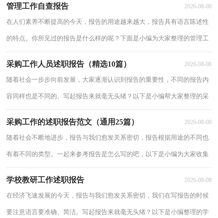
管理工作自查报告
2026-08-08
1本学期
在人们素养不断提高的今天，报告的用途越来越大，报告具有语言陈述性
的特点。你所见过的报告是什么样的呢？下面是小编为大家整理的管理工
作自查报告，欢迎阅读，希望大家能够喜欢。管理工作自查报告1关于学
采购工作人员述职报告（精选10篇）
2026-08-08
校财务管
随着社会一步步向前发展，大家逐渐认识到报告的重要性，不同的报告内
容同样也是不同的。写起报告来就毫无头绪？以下是小编帮大家整理的采
购工作人员述职报告（精选10篇），欢迎大家借鉴与参考，希望对大家有
采购工作的述职报告范文（通用25篇）
2026-08-08
所帮助
随着社会不断地进步，报告与我们愈发关系密切，报告根据用途的不同也
有着不同的类型。一起来参考报告是怎么写的吧，以下是小编为大家收集
的采购工作的述职报告范文（通用25篇），希望对大家有所帮助。采购工
学校教研工作述职报告
2026-08-08
作的述
在经济飞速发展的今天，报告与我们愈发关系密切，我们在写报告的时候
要注意语言要准确、简洁。写起报告来就毫无头绪？以下是小编整理的学