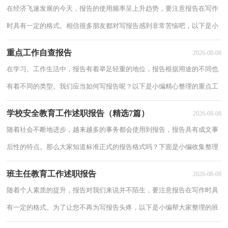
在经济飞速发展的今天，报告的使用频率呈上升趋势，要注意报告在写作
时具有一定的格式。相信很多朋友都对写报告感到非常苦恼吧，以下是小
编整理的工作实习报告，供大家参考借鉴，希望可以帮助到有需要的朋
重点工作自查报告
2026-08-08
友。工作实
在学习、工作生活中，报告有着举足轻重的地位，报告根据用途的不同也
有着不同的类型。我们应当如何写报告呢？以下是小编精心整理的重点工
作自查报告，欢迎阅读与收藏。重点工作自查报告1根据《xx市委市政府
学校安全教育工作述职报告（精选7篇）
2026-08-08
目标管
随着社会不断地进步，越来越多的事务都会使用到报告，报告具有成文事
后性的特点。那么大家知道标准正式的报告格式吗？下面是小编收集整理
的学校安全教育工作述职报告（精选7篇），欢迎大家分享。学校安全教
班主任教育工作述职报告
2026-08-08
育工作述
随着个人素质的提升，报告对我们来说并不陌生，要注意报告在写作时具
有一定的格式。为了让您不再为写报告头疼，以下是小编帮大家整理的班
主任教育工作述职报告，希望能够帮助到大家。班主任教育工作述职报告