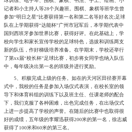
球训练、电子琴、围棋、象棋、书法、手工、绘画、小
记者和小主持人等28个兴趣班。围棋、象棋等班学生曾
参加“明日之星”比赛获得第一名和第二名等好名次;足球
队在上学期获得“达能杯”广州市冠军后，本学期代表中
国到西班牙参加世界比赛，获得好评。在此基础上，学
校向学生和家长宣传学校的足球特色，选拔和训练两支
新的队伍，作好梯级培养准备。在学期末，学校还举行
了第xx届“校长杯”足球比赛，初步将女同学也纳入队伍
中，每年级决出第一名的班级并进行奖励。
5、积极完成上级的任务。如在的天河区田径赛开幕
式中，我校的任务是参加入场仪式表演，在校长室的领
导下和体育科组的训练下以及班主任、任课老师的配合
下，我们克服了各种困难，出色完成任务，在出场仪式
上进一步提高了学校的声誉。在随后的比赛中也取得很
好的成绩，五年级的李耀迅获得200米的第一名，徐志威
获得了100米和60米的第三名。