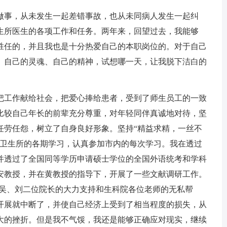
事，从未发生一起差错事故，也从未同病人发生一起纠
生所医生的各项工作和任务。两年来，回望过去，我能够
胜任的，并且我也是十分热爱自己的本职岗位的。对于自己
、自己的灵魂、自己的精神，试想哪一天，让我脱下洁白的
工作献给社会，把爱心捧给患者，受到了师生员工的一致
比较自己年长的前辈充分尊重，对年轻同伴真诚地对待，坚
任劳任怨，树立了自身良好形象。坚持“精益求精，一丝不
加卫生所的各期学习，认真参加市内的每次学习。我在透过
并透过了全国同等学历申请硕士学位的全国外语统考和学科
安教授，并在黄教授的指导下，开展了一些文献调研工作。
院吴、刘二位院长的大力支持和生科院各位老师的无私帮
开展就中断了，并使自己经济上受到了相当程度的损失，从
大的挫折。但是我不气馁，我还是能够正确应对现实，继续