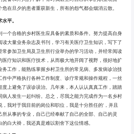
个危在旦夕的患者重获新生，所有的怨气都会烟消云散。
术水平。
一个合格的乡村医生应具备的素质和条件。努力提高自身
阅读大量业务杂志及书刊，学习有关医疗卫生知识，写下了
经常参加卫生局及卫生所行业举办的学习活动，并经常阅读
的医疗知识和医疗技术，从而极大地开阔了视野，很好地扩
业务工作，能熟练掌握乡村卫生所的常见病、多发病诊治技
工作中严格执行各种工作制度、诊疗常规和操作规程，一丝
程度上避免了误诊误治。几年来，本人认认真真工作，踏踏
同病人发生一起纠纷。总之，尽我之能力完成作为一名乡村
说，我对于我目前的岗位和职位，我是十分胜任的'，并且
己所从事的专业，自己已经奉献了自己的全部、自己的灵
白的白大褂，我还真是难以割舍下这位情感。