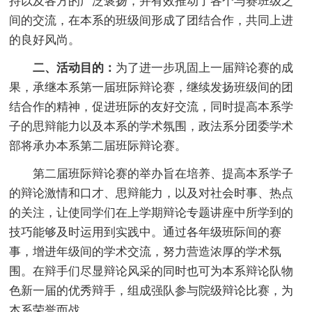
持以及各方的广泛褒扬，并有效推动了各个与赛班级之
间的交流，在本系的班级间形成了团结合作，共同上进
的良好风尚。
二、活动目的：
为了进一步巩固上一届辩论赛的成
果，承继本系第一届班际辩论赛，继续发扬班级间的团
结合作的精神，促进班际的友好交流，同时提高本系学
子的思辩能力以及本系的学术氛围，政法系分团委学术
部将承办本系第二届班际辩论赛。
第二届班际辩论赛的举办旨在培养、提高本系学子
的辩论激情和口才、思辩能力，以及对社会时事、热点
的关注，让使同学们在上学期辩论专题讲座中所学到的
技巧能够及时运用到实践中。通过各年级班际间的赛
事，增进年级间的学术交流，努力营造浓厚的学术氛
围。在辩手们尽显辩论风采的同时也可为本系辩论队物
色新一届的优秀辩手，组成强队参与院级辩论比赛，为
本系荣誉而战。