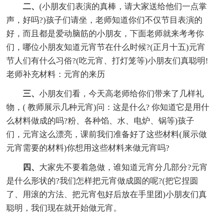
二、
(小朋友们表演的真棒，请大家送给他们一点掌
声，好吗?)孩子们请坐，老师知道你们不仅节目表演的
好，而且都是爱动脑筋的小朋友，下面老师就来考考你
们，哪位小朋友知道元宵节在什么时候?(正月十五)元宵
节人们有什么习俗?(吃元宵、打灯笼等)小朋友们真聪明!
老师补充材料：元宵的来历
三、
小朋友们看，今天高老师给你们带来了几样礼
物，( 教师展示几种元宵)问：这是什么? 你知道它是用什
么材料做成的吗?粉、各种馅、水、电炉、锅等)孩子
们，元宵这么漂亮，课前我们准备好了这些材料(展示做
元宵需要的材料)你想用这些材料来做元宵吗?
四、
大家先不要着急做，谁知道元宵分几部分?元宵
是什么形状的?我们怎样把元宵做成圆的呢?(把它捏圆
了、用滚的方法、把元宵包好后放在手里团)小朋友们真
聪明，我们现在就开始做元宵。