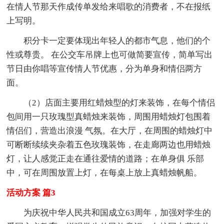
在情人节那天作成传单发给来唱歌的消费者，不在报纸
上写明。
积分卡一定要体现出年轻人的都市气息，他们的个
性或尊贵。 在公交车吊牌上也可做简要宣传，简单写出
节日由你唱等宣传情人节优惠，分为单身和情侣两方
面。
（2）店面主要用红蜡烛型的灯来装饰，在每个情侣
包间用一只玫瑰型真蜡烛来装饰，周围用蜡烛灯包围着
情侣们，营造出浪漫 气氛。在大厅，在周围的蜡烛灯中
可断断续续夹杂着五色玫瑰装饰，在走廊两边也用蜡烛
灯，让人感觉正走在通往爱情的道路；在单身俱 乐部
中，可在周围放置上灯，在每桌上放上真蜡烛帆船。
活动方案 篇3
为庆祝中华人民共和国成立63周年，加强对学生的