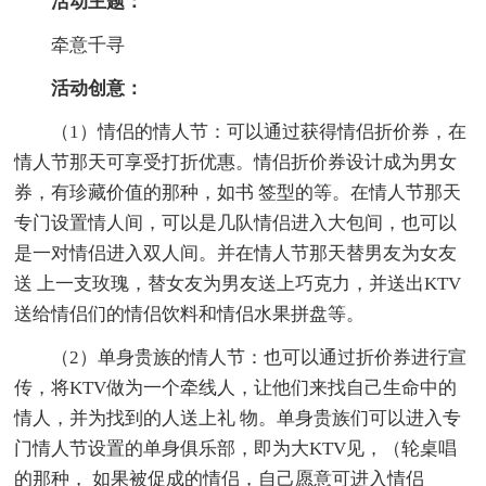
活动主题：
牵意千寻
活动创意：
（1）情侣的情人节：可以通过获得情侣折价券，在
情人节那天可享受打折优惠。情侣折价券设计成为男女
券，有珍藏价值的那种，如书 签型的等。在情人节那天
专门设置情人间，可以是几队情侣进入大包间，也可以
是一对情侣进入双人间。并在情人节那天替男友为女友
送 上一支玫瑰，替女友为男友送上巧克力，并送出KTV
送给情侣们的情侣饮料和情侣水果拼盘等。
（2）单身贵族的情人节：也可以通过折价券进行宣
传，将KTV做为一个牵线人，让他们来找自己生命中的
情人，并为找到的人送上礼 物。单身贵族们可以进入专
门情人节设置的单身俱乐部，即为大KTV见，（轮桌唱
的那种， 如果被促成的情侣，自己愿意可进入情侣