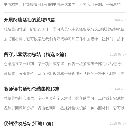
书面材料，他能够提升我们的书面表达能力，不如我们来制定一份总结
吧。总结怎么写才不会千篇一律呢？以下是小编收集整理的团组织活动总
开展阅读活动的总结15篇
2026-08-07
结，欢迎大
总结是指对某一阶段的工作、学习或思想中的经验或情况加以总结和概括
的书面材料，它可以帮助我们有寻找学习和工作中的规律，让我们一起来
学习写总结吧。那么你知道总结如何写吗？下面是小编为大家收集的开展
留守儿童活动总结（精选18篇）
2026-08-07
阅读活动
总结是在某一时期、某一项目或某些工作告一段落或者全部完成后进行回
顾检查、分析评价，从而得出教训和一些规律性认识的一种书面材料，它
可以有效锻炼我们的语言组织能力，不如我们来制定一份总结吧。但是却
教师读书活动总结集锦15篇
2026-08-07
发现不知
总结是指社会团体、企业单位和个人对某一阶段的学习、工作或其完成情
况加以回顾和分析，得出教训和一些规律性认识的一种书面材料，它可以
明确下一步的工作方向，少走弯路，少犯错误，提高工作效益，不妨坐下
促销活动总结(汇编15篇)
2026-08-07
来好好写