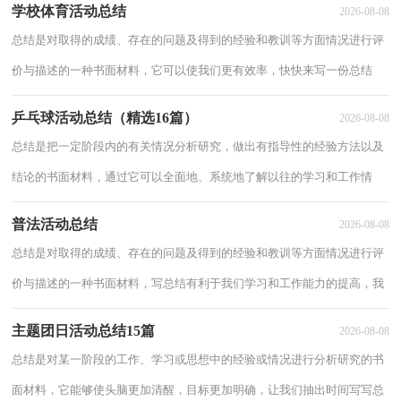
学校体育活动总结
2026-08-08
呢？以下
总结是对取得的成绩、存在的问题及得到的经验和教训等方面情况进行评
价与描述的一种书面材料，它可以使我们更有效率，快快来写一份总结
吧。那么如何把总结写出新花样呢？以下是小编为大家整理的学校体育活
乒乓球活动总结（精选16篇）
2026-08-08
动总结，仅
总结是把一定阶段内的有关情况分析研究，做出有指导性的经验方法以及
结论的书面材料，通过它可以全面地、系统地了解以往的学习和工作情
况，让我们一起认真地写一份总结吧。总结一般是怎么写的呢？下面是小
普法活动总结
2026-08-08
编帮大家整
总结是对取得的成绩、存在的问题及得到的经验和教训等方面情况进行评
价与描述的一种书面材料，写总结有利于我们学习和工作能力的提高，我
想我们需要写一份总结了吧。你想知道总结怎么写吗？以下是小编整理的
主题团日活动总结15篇
2026-08-08
普法活动
总结是对某一阶段的工作、学习或思想中的经验或情况进行分析研究的书
面材料，它能够使头脑更加清醒，目标更加明确，让我们抽出时间写写总