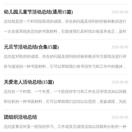
结吧。我们该怎么去写总结呢？以下是小编为大家收集的主题团日活动总
幼儿园儿童节活动总结(通用15篇)
2026-08-08
结，希望
总结就是把一个时间段取得的成绩、存在的问题及得到的经验和教训进行
一次全面系统的总结的书面材料，它能使我们及时找出错误并改正，是时
候写一份总结了。总结怎么写才能发挥它的作用呢？下面是小编为大家整
元旦节活动总结(合集15篇)
2026-08-08
理的幼儿
总结是对取得的成绩、存在的问题及得到的经验和教训等方面情况进行评
价与描述的一种书面材料，它可以帮助我们有寻找学习和工作中的规律，
是时候写一份总结了。如何把总结做到重点突出呢？以下是小编帮大家整
关爱老人活动总结(15篇)
2026-08-08
理的元旦
总结在一个时期、一个年度、一个阶段对学习和工作生活等情况加以回顾
和分析的一种书面材料，它可以帮助我们总结以往思想，发扬成绩，为此
我们要做好回顾，写好总结。我们该怎么去写总结呢？以下是小编帮大家
团组织活动总结
2026-08-08
整理的关
总结是事后对某一阶段的学习、工作或其完成情况加以回顾和分析的一种