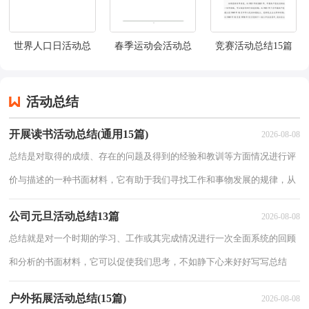
世界人口日活动总
春季运动会活动总
竞赛活动总结15篇
结
结(集锦15篇)
活动总结
开展读书活动总结(通用15篇)
2026-08-08
总结是对取得的成绩、存在的问题及得到的经验和教训等方面情况进行评
价与描述的一种书面材料，它有助于我们寻找工作和事物发展的规律，从
而掌握并运用这些规律，为此我们要做好回顾，写好总结。但是总结有什
公司元旦活动总结13篇
2026-08-08
么要求呢
总结就是对一个时期的学习、工作或其完成情况进行一次全面系统的回顾
和分析的书面材料，它可以促使我们思考，不如静下心来好好写写总结
吧。那么你真的懂得怎么写总结吗？下面是小编精心整理的公司元旦活动
户外拓展活动总结(15篇)
2026-08-08
总结，仅供