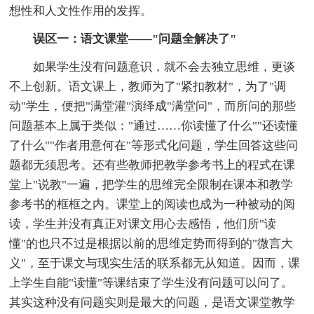
想性和人文性作用的发挥。
误区一：语文课堂——"问题全解决了"
如果学生没有问题意识，就不会去独立思维，更谈
不上创新。语文课上，教师为了"紧扣教材"，为了"调
动"学生，便把"满堂灌"演绎成"满堂问"，而所问的那些
问题基本上属于类似："通过……你读懂了什么""还读懂
了什么""作者用意何在"等形式化问题，学生回答这些问
题都无须思考。还有些教师把教学参考书上的程式在课
堂上"说教"一遍，把学生的思维完全限制在课本和教学
参考书的框框之内。课堂上的阅读也成为一种被动的阅
读，学生并没有真正对课文用心去感悟，他们所"读
懂"的也只不过是根据以前的思维定势而得到的"微言大
义"，至于课文与现实生活的联系都无从知道。因而，课
上学生自能"读懂"等课结束了学生没有问题可以问了。
其实这种没有问题实则是最大的问题，是语文课堂教学