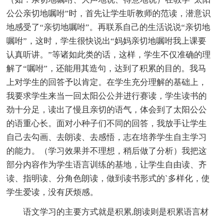
公公亲切地嘱咐”时，首先让学生听教师的范读，潜意识
地感受了“亲切地嘱咐”。再联系自己的生活说说“亲切地
嘱咐”，这时，学生很快说出“妈妈亲切地嘱咐我上课要
认真听讲。”等诸如此类的话，这样，学生不仅准确的理
解了“嘱咐”，还能用其造句，达到了积累的目的。我马
上对学生的回答予以肯定。在学生充分理解的基础上，
我要求学生来当一回太阳公公并进行赛读，学生读书的
劲十分足，读出了慢且亲切的语气，体会到了太阳公公
的语重心长。面对小种子们不同的回答，我放手让学生
自己去勾画、去朗读、去感悟，志在培养学生自主学习
的能力。（学习效果并不理想，稍后做了分析）我把这
部分内容作为学生语言训练的基地，让学生自由读、齐
读、指明读、分角色朗读，做到读书形式的`多样化，使
学生爱读，没有厌烦感。
语文学习的主要方式就是积累,朗读则是积累语言材