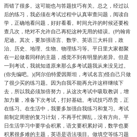
而错了很多。这可能也与答题技巧有关。总之，经过以
后的练习，我必须在考试过程中认真审查问题，阅读自
学，正确地看问题，好好看看。时间允许的时候还要检
查几次，绝对不允许自己再犯这种无用的错误。(约翰肯
尼迪。其次，要加强语言、数学、英语三大科目，政
治、历史、地理、生物、物理练习等。平日里大家都聚
在一起做着同样的主题，感觉不到有明显的差异。但是
一到考试，我就知道原来那么多考试题我从来没见过。
(你先编吧。)(阿尔伯特爱因斯坦，考试名言)怪自己只做
了很少买的练习题。因为自我不能再允许这样继续下
去，所以我必须加倍努力，从这次考试中吸取教训，增
加力量，准备下次考试，打好基础。考试技巧昂贵，正
在练习。在生活中，我要多加强自我练习和复习。考试
前制定周密的复习计划，不再手忙脚乱，没有方向。平
日生活学习中要学会积累，语文要积累好词，数学也要
积累很多难的主题，英语是语法项目。做填空等练习题