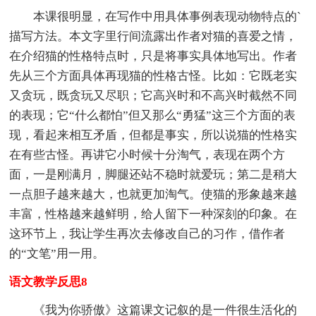
本课很明显，在写作中用具体事例表现动物特点的`
描写方法。本文字里行间流露出作者对猫的喜爱之情，
在介绍猫的性格特点时，只是将事实具体地写出。作者
先从三个方面具体再现猫的性格古怪。比如：它既老实
又贪玩，既贪玩又尽职；它高兴时和不高兴时截然不同
的表现；它“什么都怕”但又那么“勇猛”这三个方面的表
现，看起来相互矛盾，但都是事实，所以说猫的性格实
在有些古怪。再讲它小时候十分淘气，表现在两个方
面，一是刚满月，脚腿还站不稳时就爱玩；第二是稍大
一点胆子越来越大，也就更加淘气。使猫的形象越来越
丰富，性格越来越鲜明，给人留下一种深刻的印象。在
这环节上，我让学生再次去修改自己的习作，借作者
的“文笔”用一用。
语文教学反思8
《我为你骄傲》这篇课文记叙的是一件很生活化的