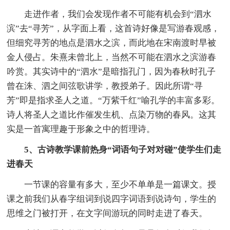
走进作者，我们会发现作者不可能有机会到“泗水
滨”去“寻芳”，从字面上看，这首诗好像是写游春观感，
但细究寻芳的地点是泗水之滨，而此地在宋南渡时早被
金人侵占。朱熹未曾北上，当然不可能在泗水之滨游春
吟赏。其实诗中的“泗水”是暗指孔门，因为春秋时孔子
曾在洙、泗之间弦歌讲学，教授弟子。因此所谓“寻
芳”即是指求圣人之道。“万紫千红”喻孔学的丰富多彩。
诗人将圣人之道比作催发生机、点染万物的春风。这其
实是一首寓理趣于形象之中的哲理诗。
5、古诗教学课前热身“词语句子对对碰”使学生们走
进春天
一节课的容量有多大，至少不单单是一篇课文。授
课之前我们从春字组词到说四字词语到说诗句，学生的
思维之门被打开，在文字间游玩的同时走进了春天。