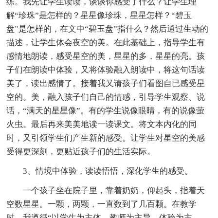
练。我先让学生读读，谈谈你感受了什么？让学生理
解“珍珠”是怎样的？星星像珍珠，星星怎样？“碧玉
盘”是怎样的，在文中“碧玉盘”指什么？然后通过生动的
描述，让学生体会夜空的美。在此基础上，指导学生有
感情地朗读，感受星空的美，星星的多，星星的亮。孩
子们在朗读中体验，又将体验融入朗读中，将这句话读
美了，读出感情了。接着我又请孩子们看图自已感受星
空的。美，融入孩子们自己的情感，引导学生观察、说
话，“满天的星星像”。有的学生说像眼睛，有的说像萤
火虫。最后再来美美地读一读课文。将文本内化的同
时，又引领学生们产生新的感受。让学生对星空的美感
受得更深刻，更贴近孩子们的生活实际。
3、情境中体验，读读悟悟，深化学生的感受。
一个孩子坐在院子里，靠着奶奶，仰起头，指着天
空数星星。一颗，两颗，一直数到了几百颗。在教学
时，我遵循“以学生为主体，教师为主导，体验为主