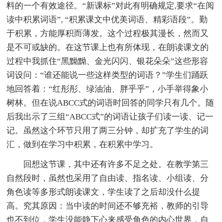
料的一个有效途径。“新课标”对此有明确规定,要求“在阅
读中积累词语”, “积累课文中优美词语、精彩语段”。勤
于积累，方能厚积而薄发。这个过程极其漫长，然而又
是不可或缺的。在这节课上也有所体现，在朗读课文的
过程中我抓住“黑黝黝、金光闪闪、银花朵朵”这些形容
词设问：“谁还能说一些这样类型的词语？”学生们踊跃
地回答着：“红彤彤、绿油油、胖乎乎”，小手举得象小
树林。但在说ABCC式的词语时回答的同学只有几个。随
后我出示了三组“ABCC式”的词语让孩子们读一读、记一
记。虽然这个环节只用了两三分钟，却扩充了学生的词
汇，做到在学习中积累，在积累中学习。
回想这节课，其中还有许多不足之处。在教学第三
自然段时，虽然也采用了自由读、指名读、小组读、分
角色读等多形式朗读课文，学生读了之后却没什么提
高。究其原因：当中读的时间还不够充裕，教师的引导
也不到位，学生没能静下心来感受角色的内心世界，自