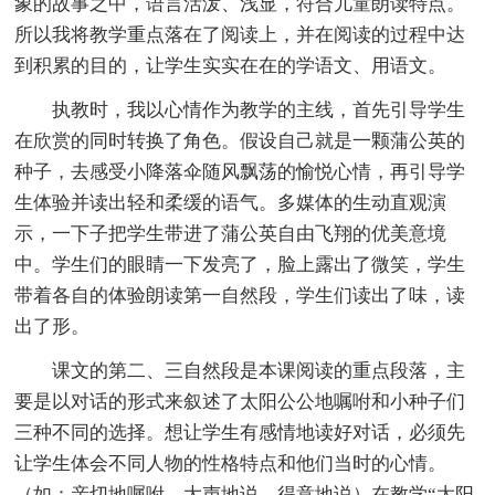
象的故事之中，语言活泼、浅显，符合儿童朗读特点。
所以我将教学重点落在了阅读上，并在阅读的过程中达
到积累的目的，让学生实实在在的学语文、用语文。
执教时，我以心情作为教学的主线，首先引导学生
在欣赏的同时转换了角色。假设自己就是一颗蒲公英的
种子，去感受小降落伞随风飘荡的愉悦心情，再引导学
生体验并读出轻和柔缓的语气。多媒体的生动直观演
示，一下子把学生带进了蒲公英自由飞翔的优美意境
中。学生们的眼睛一下发亮了，脸上露出了微笑，学生
带着各自的体验朗读第一自然段，学生们读出了味，读
出了形。
课文的第二、三自然段是本课阅读的重点段落，主
要是以对话的形式来叙述了太阳公公地嘱咐和小种子们
三种不同的选择。想让学生有感情地读好对话，必须先
让学生体会不同人物的性格特点和他们当时的心情。
（如：亲切地嘱咐、大声地说、得意地说）在教学“太阳