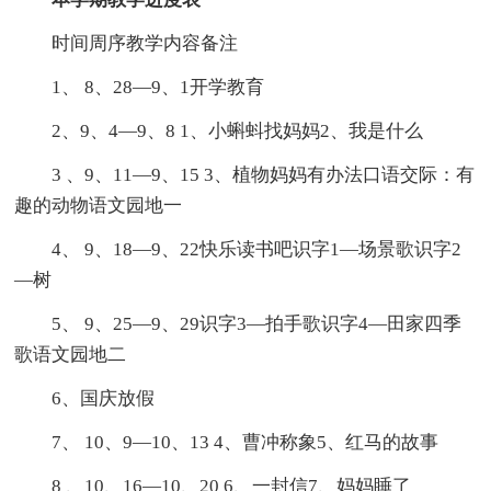
时间周序教学内容备注
1、 8、28—9、1开学教育
2、9、4—9、8 1、小蝌蚪找妈妈2、我是什么
3 、9、11—9、15 3、植物妈妈有办法口语交际：有
趣的动物语文园地一
4、 9、18—9、22快乐读书吧识字1—场景歌识字2
—树
5、 9、25—9、29识字3—拍手歌识字4—田家四季
歌语文园地二
6、国庆放假
7、 10、9—10、13 4、曹冲称象5、红马的故事
8 、10、16—10、20 6、一封信7、妈妈睡了