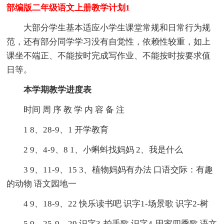
部编版二年级语文上册教学计划1
大部分学生基本适应小学生课堂常规和日常行为规
范，还有部分同学学习没有自觉性，依赖性较重，如上
课坐不端正、不能按时完成写作业、不能按时按要求值
日等。
本学期教学进度表
时间 周 序 教 学 内 容 备 注
1 8、28-9、1 开学教育
2 9、4-9、8 1、小蝌蚪找妈妈 2、我是什么
3 9、11-9、15 3、植物妈妈有办法 口语交际：有趣
的动物 语文园地一
4 9、18-9、22 快乐读书吧 识字1-场景歌 识字2-树
5 9、25-9、29 识字3-拍手歌 识字4-田家四季歌 语文