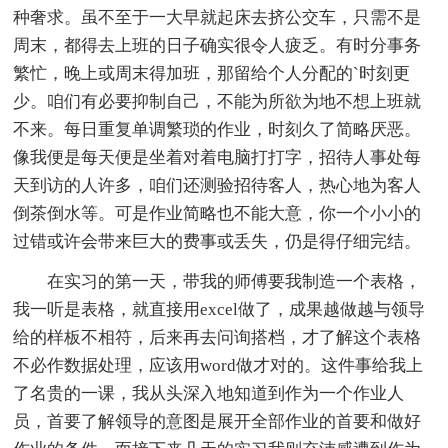
种奢求。虽不至于一大早就起床去挤公交车，只需不是
周末，都得去上班的日子确实很令人疲乏。有时分事务
繁忙，晚上或周末得加班，那留给个人分配的`时刻更
少。咱们有必要抑制自己，不能为所欲为地不想上班就
不来。每日重复单调繁琐的作业，时刻久了简略厌恶。
像我便是每天便是坐着对着电脑打打字，招待人事处每
天到访的人许多，咱们还测验招待客人，热心地为客人
倒茶倒水等。可是作业简略也不能大意，你一个小小的
过错或许会带来巨大的费事或丢失，仍是得仔细完结。
在实习的第一天，带我的师傅要我制造一个表格，
我一听是表格，就直接用excel做了，成果越做越与领导
给的样板不相符，后来再去问询搭档，才了解这个表格
不必作数据处理，应该用word做才对的。这件事给我上
了名贵的一课，我从头深入地知道到作为一个作业人
员，首要了解领导的意图是展开全部作业的首要和做好