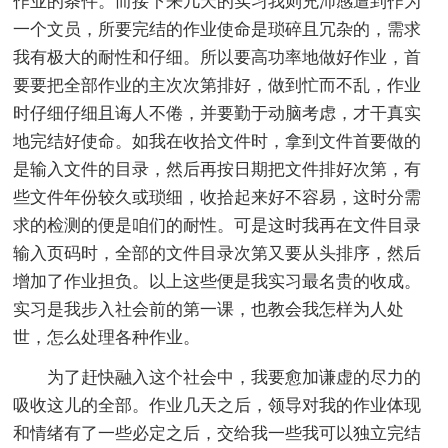
作业的条件。而接下来几天的实习我则充沛感遭到作为
一个文员，所要完结的作业使命是琐碎且冗杂的，需求
我有极大的耐性和仔细。所以要高功率地做好作业，首
要要把全部作业的主次次第排好，做到忙而不乱，作业
时仔细仔细且诲人不倦，并要勤于动脑考虑，才干真实
地完结好使命。如我在收拾文件时，拿到文件首要做的
是输入文件的目录，然后再按日期把文件排好次第，有
些文件年份较久或琐细，收拾起来好不容易，这时分需
求的检测的便是咱们的耐性。可是这时我再在文件目录
输入页码时，全部的文件目录次第又要从头排序，然后
增加了作业担负。以上这些便是我实习最名贵的收成。
实习是我步入社会前的第一课，也教会我怎样为人处
世，怎么处理各种作业。
为了赶快融入这个社会中，我要愈加谦虚的尽力的
吸收这儿的全部。作业几天之后，领导对我的作业体现
和情绪有了一些必定之后，交给我一些我可以独立完结