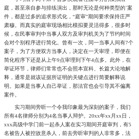
庭，甚至亲自参与排练演出，那时无论是何种类型的`案
件，都是过多的追求形式化，“庭审”期间要求保持庄严
肃穆。而真实的庭审现场相比模拟要灵活得多，很多时
候，在民事审判中当事人双方及审判机关为了节约时间
会对个别程序进行简化。曾有一次，同一当事人间有7个
案子，为了方便双方当事人，决定在一天审理，即便在
简化程序下还是从上午9点审理到下午4点多。此外，在
举证环节，律师们常常也不会照本宣科、长篇大论地解
释，通常是就该证据所证明的关键点进行简要解释说
明。如果是当事人自己举证，那法官也会引导其不偏离
案件。
实习期间旁听一个令我印象最为深刻的案子，我们
所有4名律师分别为4名当事人辩护。20xx年xx月xx日，
xxx高级中学门前一起杀人案在实习期间开庭审判，有5
名被告人被控故意杀人，前去旁听审判的人非常多，法