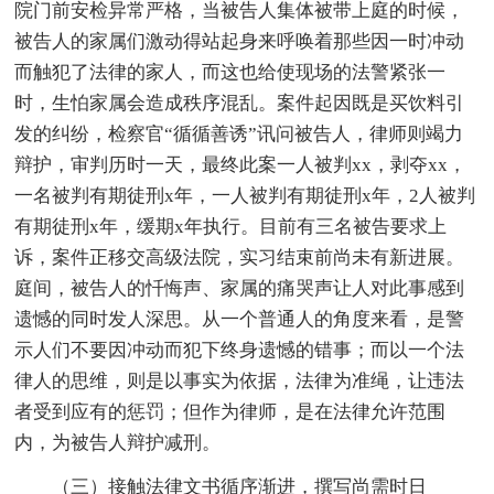
院门前安检异常严格，当被告人集体被带上庭的时候，
被告人的家属们激动得站起身来呼唤着那些因一时冲动
而触犯了法律的家人，而这也给使现场的法警紧张一
时，生怕家属会造成秩序混乱。案件起因既是买饮料引
发的纠纷，检察官“循循善诱”讯问被告人，律师则竭力
辩护，审判历时一天，最终此案一人被判xx，剥夺xx，
一名被判有期徒刑x年，一人被判有期徒刑x年，2人被判
有期徒刑x年，缓期x年执行。目前有三名被告要求上
诉，案件正移交高级法院，实习结束前尚未有新进展。
庭间，被告人的忏悔声、家属的痛哭声让人对此事感到
遗憾的同时发人深思。从一个普通人的角度来看，是警
示人们不要因冲动而犯下终身遗憾的错事；而以一个法
律人的思维，则是以事实为依据，法律为准绳，让违法
者受到应有的惩罚；但作为律师，是在法律允许范围
内，为被告人辩护减刑。
（三）接触法律文书循序渐进，撰写尚需时日