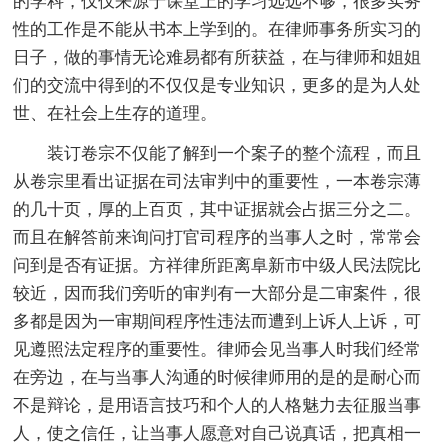
的学科，仅仅来源于课堂上的学习远远不够，很多实务
性的工作是不能从书本上学到的。在律师事务所实习的
日子，做的事情无论难易都有所获益，在与律师和姐姐
们的交流中得到的不仅仅是专业知识，更多的是为人处
世、在社会上生存的道理。
装订卷宗不仅能了解到一个案子的整个流程，而且
从卷宗里看出证据在司法审判中的重要性，一本卷宗薄
的几十页，厚的上百页，其中证据就会占据三分之二。
而且在解答前来询问打官司程序的当事人之时，常常会
问到是否有证据。方祥律所距离阜新市中级人民法院比
较近，因而我们旁听的审判有一大部分是二审案件，很
多都是因为一审期间程序性违法而遭到上诉人上诉，可
见遵照法定程序的重要性。律师会见当事人时我们经常
在旁边，在与当事人沟通的时候律师用的是的是耐心而
不是辩论，是用语言技巧和个人的人格魅力去征服当事
人，使之信任，让当事人愿意对自己说真话，把真相一