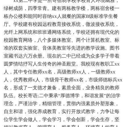
xx第二中学是一所寄宿制学校学校育人环境幽雅，
绿树成荫，四季常青。建有两栋教学楼，两栋宿舍楼一
栋办公楼和能同时容纳xx人就餐的国家B级标准学生餐
厅。学校建有校园远程教育接收系统，微波接收系统，
光纤上网系统和班班通网络系统，学校还拥有现代化的
校园教育网络，八个多媒体教室、两个计算机教室、标
准的双套实验室、音体美教室等先进的教学设施。图书
室藏书达六万余册。现在的二中已经成为众多学子带着
圆梦情结抒写人生传奇的神圣殿堂。我校现有教职工xx
人，其中专任教师xx名，高级教师xx人，一级教师xx
人，优秀教师x人，市级骨干教师xx名，市级师德标兵xx
名，形成了一支德才兼备，素质全面，业务精良的教师
队伍。校长寄语;二中秉承“厚德博学，和谐发展”的治学
理念，严谨治学，精细管理，贯彻内强素质外塑形象，
自主和谐，强化养成教育，实行开放式教学，力争让每
位学生学会做人，学会学习，学会创新，学会生存，坚