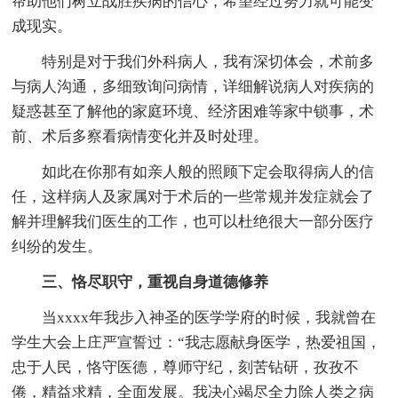
帮助他们树立战胜疾病的信心，希望经过努力就可能变
成现实。
特别是对于我们外科病人，我有深切体会，术前多
与病人沟通，多细致询问病情，详细解说病人对疾病的
疑惑甚至了解他的家庭环境、经济困难等家中锁事，术
前、术后多察看病情变化并及时处理。
如此在你那有如亲人般的照顾下定会取得病人的信
任，这样病人及家属对于术后的一些常规并发症就会了
解并理解我们医生的工作，也可以杜绝很大一部分医疗
纠纷的发生。
三、恪尽职守，重视自身道德修养
当xxxx年我步入神圣的医学学府的时候，我就曾在
学生大会上庄严宣誓过：“我志愿献身医学，热爱祖国，
忠于人民，恪守医德，尊师守纪，刻苦钻研，孜孜不
倦，精益求精，全面发展。我决心竭尽全力除人类之病