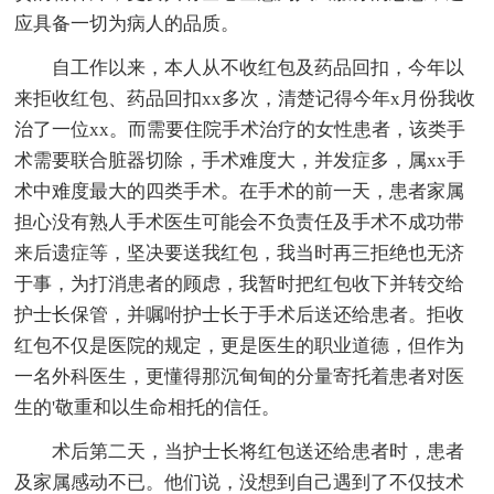
应具备一切为病人的品质。
自工作以来，本人从不收红包及药品回扣，今年以
来拒收红包、药品回扣xx多次，清楚记得今年x月份我收
治了一位xx。而需要住院手术治疗的女性患者，该类手
术需要联合脏器切除，手术难度大，并发症多，属xx手
术中难度最大的四类手术。在手术的前一天，患者家属
担心没有熟人手术医生可能会不负责任及手术不成功带
来后遗症等，坚决要送我红包，我当时再三拒绝也无济
于事，为打消患者的顾虑，我暂时把红包收下并转交给
护士长保管，并嘱咐护士长于手术后送还给患者。拒收
红包不仅是医院的规定，更是医生的职业道德，但作为
一名外科医生，更懂得那沉甸甸的分量寄托着患者对医
生的'敬重和以生命相托的信任。
术后第二天，当护士长将红包送还给患者时，患者
及家属感动不已。他们说，没想到自己遇到了不仅技术