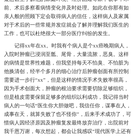
前、术后多察看病情变化并及时处理。如此在你那有如
亲人般的照顾下定会取得病人的信任，这样病人及家属
对于术后的一些常规并发症就会了解并理解我们医生的
工作，也可以杜绝很大一部分医疗纠纷的发生。
记得xx年在xx。时我有个病人是个xx癌晚期病人，
入院时肿瘤已浸润至骶、尾骨，大量流脓，恶臭。这样
的病情是世界性难题，但我坚持每天不怕臭、不怕脏为
他换清创，经半个多月的细心治疗后肿瘤创面有所控制
需要进一步行“xx”，但是这样的情况手术失败率很高，
因为手术创面大，肿瘤的根治要求需要切除足够组织，
但是植皮需要保留足够多的组织以利成功，我记得当时
病人的一句话“医生你大胆做吧，我信任你，谋事在人，
成事在天，就算失败了也不怪你”，后来手术成功了，可
惜病人因经济原因及肿瘤复发最终放弃治疗，出院前对
我千恩万谢，每次想起，都会让我感叹“现代医学上还有