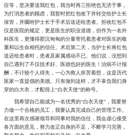
症等，坚决要送我红包，我当时再三拒绝也无济于事，
为打消患者的顾虑，我暂时把红包收下并转交给护士长
保管，并嘱咐护士长于手术后送还给患者。拒收红包不
仅是医院的规定，更是医生的职业道德，但作为一名外
科医生，更懂得那沉甸甸的分量寄托着患者对医生的敬
重和以生命相托的信任。术后第二天，当护士长将红包
送还给患者时，患者及家属感动不已。他们说，没想到
自己遇到了不仅技术好、医德也好的医生！治病不计报
酬，不计较个人得失，一心为救人疾苦着想，这是历代
医家一直提倡的美德。只有做到这样，才不辜负我们身
穿的白大衣，才配得上“白衣天使”的称号。
我希望自己能成为一名优秀的“白衣天使”，我要努
力做一个合格的员工，我要认真完成自己的管理工作。
在这里再次感谢领导和同事对我的信任，我会虚心接受
各方面的意见，努力改正自身的不足，不断学习完善，