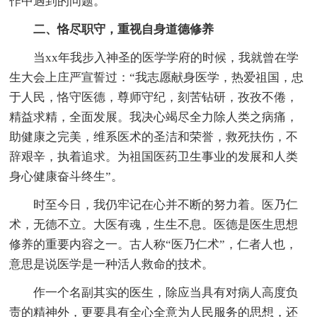
作中遇到的问题。
二、恪尽职守，重视自身道德修养
当xx年我步入神圣的医学学府的时候，我就曾在学
生大会上庄严宣誓过：“我志愿献身医学，热爱祖国，忠
于人民，恪守医德，尊师守纪，刻苦钻研，孜孜不倦，
精益求精，全面发展。我决心竭尽全力除人类之病痛，
助健康之完美，维系医术的圣洁和荣誉，救死扶伤，不
辞艰辛，执着追求。为祖国医药卫生事业的发展和人类
身心健康奋斗终生”。
时至今日，我仍牢记在心并不断的努力着。医乃仁
术，无德不立。大医有魂，生生不息。医德是医生思想
修养的重要内容之一。古人称“医乃仁术”，仁者人也，
意思是说医学是一种活人救命的技术。
作一个名副其实的医生，除应当具有对病人高度负
责的精神外，更要具有全心全意为人民服务的思想，还