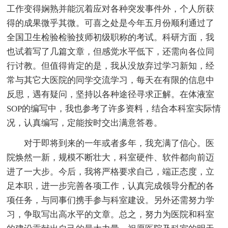
工作变得娴熟并能沉着应对各种突发事件外，个人所获
得的成果微乎其微。可喜之处是今年五月份顺利通过了
全国卫生检验检验技师初级职称的考试。科研方面，我
也试着写了几篇文章，但感觉水平低下，还需向各位同
行讨教。但值得肯定的是，我从没放弃过学习新知，经
常与其它大医院的同学交流学习，每天在有限的信息中
反思，遇有疑问，坚持以各种途径寻求正解。在体液室
SOP的编写中，我也参考了许多资料，结合本科室实际情
况，认真编写，定能按时交出满意答卷。
对于即将到来的一年或者多年，我充满了信心。医
院焕然一新，规模不断壮大，科室硬件、软件都向前迈
进了一大步。今后，我将严格要求自己，端正态度，立
足本职，进一步完善各项工作，认真完成领导分配的各
项任务，与同事们携手参与科室建设。另外还需努力学
习，争取写出高水平的文章。总之，努力为医院和科室