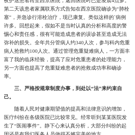
夜护送患者转至西京医院，返回医院时已是凌晨4点多。
第二天该患者家属联系方式告知在西京医院确诊为“肺栓
塞”，并急诊行溶栓治疗，现已康复。类似这样的`病例
许多。回想起来，假如不是当时认真的分析和高度的警
惕心和责任感，很有可能造成患者的误诊甚至造成无法
弥补的损失。全年共分管病人约340人次，参与科内危重
病人抢救约100人次。通过管理危重疑难病人，一方面丰
富了我的临床经验，提高了应对危重患者的处理能力，
另一方面也提高了危重疑难患者的抢救成功率和确诊
率。
三、严格按规章制度办事，到处以“法”来约束自
己。
随着人民对健康期望值的提高和法律意识的增加，
医疗纠纷在各级医院已比较常见。经常听到某某医院发
生了“医闹事件”。静下心来认真分析，大部分纠纷的起
因还是有我们医务人员做得不够完美的地方。