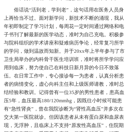
俗话说“活到老，学到老”，这句话用在医务人员身
上再恰当不过。面对新学问，新技术不断的涌现，我从
年初即制定了学习计划，每周花一定时间通过网络和电
子书刊了解最新的医学动态，准时为自己充电。积极参
与院科组织的学术讲座和疑难病历争论，经常复习所学
的学问，做到温故而知新。并于20xx年上半年参与了市
卫生局举办的内科骨干医生培训班，准时将所学学问应
用到临床，努力使自己在科技日新月异的今日不致落
伍。在日常工作中，专心接诊每一为患者，认真分析患
者的病情变化，虚心向科主任和上级医师请教，准时总
结经验和教训。记得曾有一位35岁的男性患者，患高血
压5年，血压最高180/120mmhg，因既往小时候可能患
有“急性肾炎”，曾在我院诊断为“肾性高血压”并多次在
交大第一医院就诊。但因该患者从未有蛋白尿和血尿表
现，无浮肿，且临床上不支持“原发性高血压”，住院期