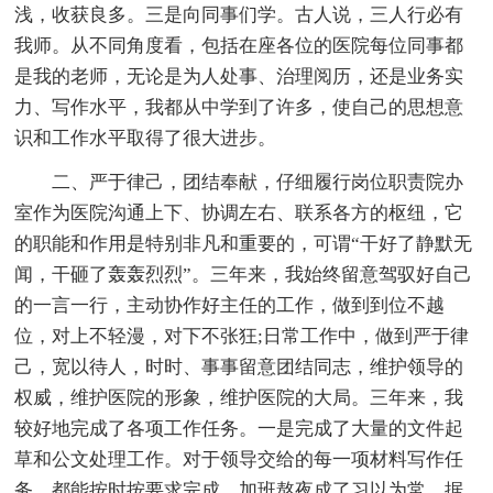
浅，收获良多。三是向同事们学。古人说，三人行必有
我师。从不同角度看，包括在座各位的医院每位同事都
是我的老师，无论是为人处事、治理阅历，还是业务实
力、写作水平，我都从中学到了许多，使自己的思想意
识和工作水平取得了很大进步。
二、严于律己，团结奉献，仔细履行岗位职责院办
室作为医院沟通上下、协调左右、联系各方的枢纽，它
的职能和作用是特别非凡和重要的，可谓“干好了静默无
闻，干砸了轰轰烈烈”。三年来，我始终留意驾驭好自己
的一言一行，主动协作好主任的工作，做到到位不越
位，对上不轻漫，对下不张狂;日常工作中，做到严于律
己，宽以待人，时时、事事留意团结同志，维护领导的
权威，维护医院的形象，维护医院的大局。三年来，我
较好地完成了各项工作任务。一是完成了大量的文件起
草和公文处理工作。对于领导交给的每一项材料写作任
务，都能按时按要求完成，加班熬夜成了习以为常。据