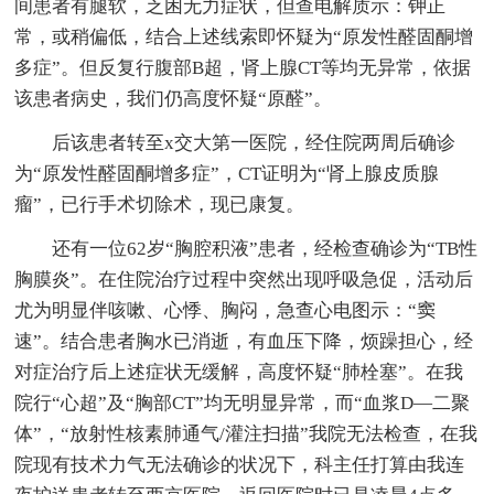
间患者有腿软，乏困无力症状，但查电解质示：钾正
常，或稍偏低，结合上述线索即怀疑为“原发性醛固酮增
多症”。但反复行腹部B超，肾上腺CT等均无异常，依据
该患者病史，我们仍高度怀疑“原醛”。
后该患者转至x交大第一医院，经住院两周后确诊
为“原发性醛固酮增多症”，CT证明为“肾上腺皮质腺
瘤”，已行手术切除术，现已康复。
还有一位62岁“胸腔积液”患者，经检查确诊为“TB性
胸膜炎”。在住院治疗过程中突然出现呼吸急促，活动后
尤为明显伴咳嗽、心悸、胸闷，急查心电图示：“窦
速”。结合患者胸水已消逝，有血压下降，烦躁担心，经
对症治疗后上述症状无缓解，高度怀疑“肺栓塞”。在我
院行“心超”及“胸部CT”均无明显异常，而“血浆D—二聚
体”，“放射性核素肺通气/灌注扫描”我院无法检查，在我
院现有技术力气无法确诊的状况下，科主任打算由我连